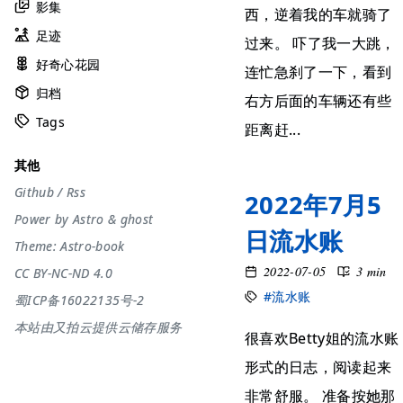
影集
西，逆着我的车就骑了
足迹
过来。 吓了我一大跳，
好奇心花园
连忙急刹了一下，看到
归档
右方后面的车辆还有些
Tags
距离赶...
其他
Github
/
Rss
2022年7月5
Power by
Astro
&
ghost
日流水账
Theme:
Astro-book
2022-07-05
3 min
CC BY-NC-ND 4.0
#流水账
蜀ICP备16022135号-2
本站由又拍云提供云储存服务
很喜欢Betty姐的流水账
形式的日志，阅读起来
非常舒服。 准备按她那