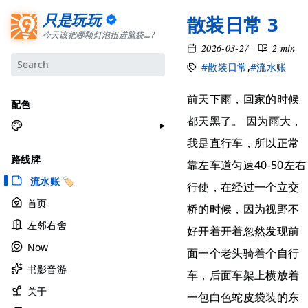
只是玩玩
散装日常 3
今天该把哪颗灯泡扭进脑袋...?
2026-03-27
2 min
#散装日常
,
#流水账
前天下雨，回家的时候
配色
都天黑了。 因为雨大，
我是直行车，所以正常
月牙白
路线牌
靠左车道匀速40-50左右
极夜黑
流水账 🏷
行使，在经过一个立交
雅余黄
首页
桥的时候，因为视野不
昱行粉
左邻右舍
她的蓝
好开着开着忽然发现前
Now
莫比乌斯
面一个老头骑着个自行
书影音游
香草绿
车，后面车架上横放着
自适应
关于
一包白色蛇皮袋装的东