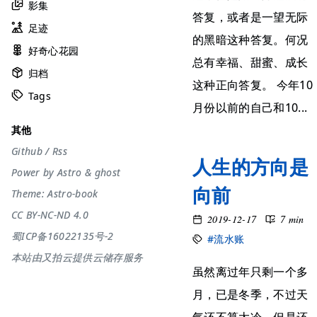
影集
答复，或者是一望无际
足迹
的黑暗这种答复。何况
好奇心花园
总有幸福、甜蜜、成长
归档
这种正向答复。 今年10
Tags
月份以前的自己和10...
其他
Github
/
Rss
人生的方向是
Power by
Astro
&
ghost
向前
Theme:
Astro-book
CC BY-NC-ND 4.0
2019-12-17
7 min
蜀ICP备16022135号-2
#流水账
本站由又拍云提供云储存服务
虽然离过年只剩一个多
月，已是冬季，不过天