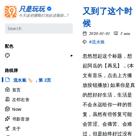
只是玩玩
又到了这个时
今天该把哪颗灯泡扭进脑袋...?
候
2020-01-01
3 min
#流水账
配色
忽然想起这个标题，想
月牙白
起阿岳的【再见】 .. (本
路线牌
极夜黑
文有音乐，点击上方播
流水账 🏷 ，第 2页
雅余黄
放按钮播放) 如果你是真
首页
昱行粉
的想好好生活，生活是
左邻右舍
她的蓝
不会永远给你一样的答
Now
莫比乌斯
复，虽然有些答复可能
书影音游
香草绿
会苦涩、会痛苦、会难
自适应
关于
过，但是始终好过没有