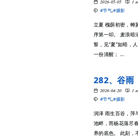
2026-05-05
1 
#节气
,
#摄影
立夏 槐荫初密，蝉
序第一叩。 麦浪暗
誓，见“夏”如晤，
一份清醒； ...
282、谷雨
2026-04-20
1 
#节气
,
#摄影
润泽 雨生百谷，萍
池畔，而杨花落尽春
养的底色。 此刻，