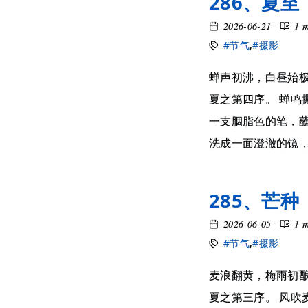
286、夏至
2026-06-21
1 
#节气
,
#摄影
蝉声初沸，白昼始极
夏之第四序。 蝉
一支胭脂色的笔，
洗成一面澄澈的镜，映
285、芒种
2026-06-05
1 
#节气
,
#摄影
麦浪翻黄，梅雨初酿
夏之第三序。 风