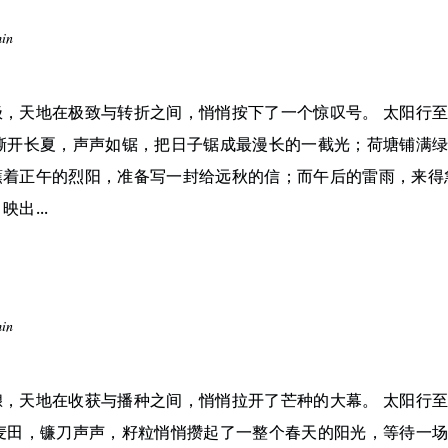
min
，天地在极致与转折之间，悄悄按下了一个惊叹号。 太阳行至
鸣撕开长夏，声声如锯，把日子锯成最漫长的一截光；荷塘铺满
蘸着正午的烈阳，准备写一封给远秋的信；而午后的雷雨，来得
出...
min
，天地在收获与播种之间，悄悄拉开了芒种的大幕。 太阳行至
吹麦田，镰刀声声，籽粒悄悄攒起了一整个春天的阳光，等待一