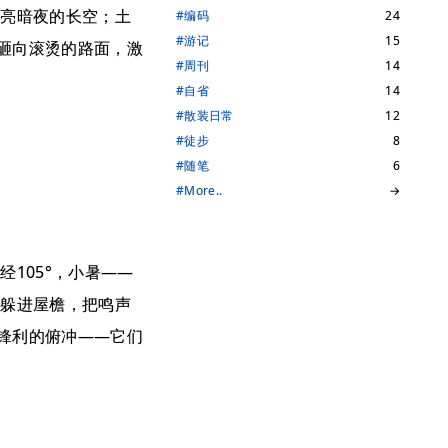
点亮暗夜的长空；土
#编码
24
#游记
15
砸向滚烫的路面，激
#周刊
14
#自省
14
#散装日常
12
#徒步
8
#随笔
6
#More..
→
105°，小暑——
蟀躲进屋檐，把鸣声
锋利的俯冲——它们