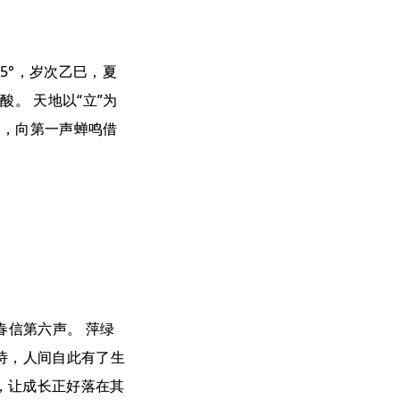
5°，岁次乙巳，夏
。 天地以“立”为
梢，向第一声蝉鸣借
春信第六声。 萍绿
成诗，人间自此有了生
，让成长正好落在其