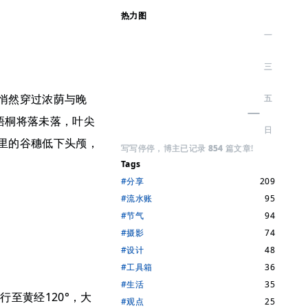
热力图
悄然穿过浓荫与晚
 梧桐将落未落，叶尖
里的谷穗低下头颅，
写写停停，博主已记录
854
篇文章!
Tags
#分享
209
#流水账
95
#节气
94
#摄影
74
#设计
48
#工具箱
36
#生活
35
至黄经120°，大
#观点
25