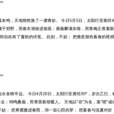
min
翼未鸣，天地悄然换了一袭青衫。 今日5月5日，太阳行至黄经4
涌于郊野，而春衣渐收进箱底；蔷薇攀满东墙，而青梅正煮着新酸
人间自此有了蓬勃的伏笔。 此刻，不妨： 把倦意留给暮春的尾
min
与水各映半边。 今日4月20日，太阳行至黄经30°，岁次乙巳，
去；鸠鸣桑巅，而青茶新焙暖人。 天地以“谷”为名，落“雨”
不妨： 把希冀撒进春雨，润一亩心田的芽； 把暮春与浅夏对折