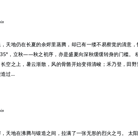
min
退，天地仍在长夏的余烬里蒸腾，却已有一缕不易察觉的清意，
135°，立秋——秋之初序，亦是盛夏向深秋缓缓转身的门槛。
，长空之上，暑云渐散，风的骨骼开始变得清峻；禾乃登，田野
过...
min
，天地在沸腾与锻造之间，拉满了一张无形的烈火之弓。 太阳行