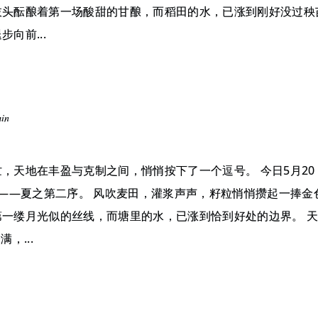
枝头酝酿着第一场酸甜的甘酿，而稻田的水，已涨到刚好没过秧
向前...
min
，天地在丰盈与克制之间，悄悄按下了一个逗号。 今日5月20
满——夏之第二序。 风吹麦田，灌浆声声，籽粒悄悄攒起一捧金
一缕月光似的丝线，而塘里的水，已涨到恰到好处的边界。 天
，...