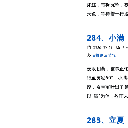
如丝，青梅沉坠，
天色，等待着一行退步
284、小满
2026-05-21
1 
#摄影
,
#节气
麦浪初黄，蚕事正忙
行至黄经60°，小
厚，蚕宝宝吐出了第
以"满"为信，盈而未满
283、立夏