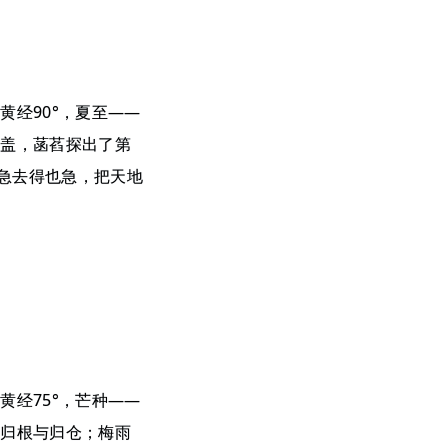
黄经90°，夏至——
绿盖，菡萏探出了第
急去得也急，把天地
黄经75°，芒种——
场归根与归仓；梅雨