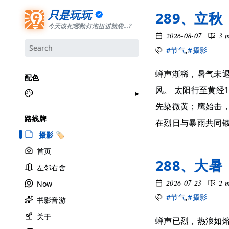
只是玩玩
289、立秋
今天该把哪颗灯泡扭进脑袋...?
2026-08-07
3 
#节气
,
#摄影
蝉声渐稀，暑气未
配色
风。 太阳行至黄经
先染微黄；鹰始击
月牙白
路线牌
在烈日与暴雨共同锻造
极夜黑
摄影 🏷
雅余黄
首页
昱行粉
288、大暑
左邻右舍
她的蓝
2026-07-23
2 
Now
莫比乌斯
#节气
,
#摄影
书影音游
香草绿
自适应
关于
蝉声已烈，热浪如熔