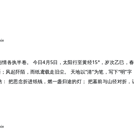
min
与情各执半卷。 今日4月5日，太阳行至黄经15°，岁次乙巳，
；风起阡陌，而纸鸢载走旧尘。 天地以“清”为笔，写下“明”
妨： 把思念折进纸钱，燃一盏归途的灯； 把墓前与山径对折，
min