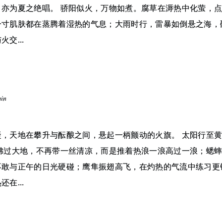
，亦为夏之绝唱。 骄阳似火，万物如煮。腐草在溽热中化萤，
一寸肌肤都在蒸腾着湿热的气息；大雨时行，雷暴如倒悬之海，
交...
min
，天地在攀升与酝酿之间，悬起一柄颤动的火旗。 太阳行至黄经
风拂过大地，不再带一丝清凉，而是推着热浪一浪高过一浪；蟋
不敢与正午的日光硬碰；鹰隼振翅高飞，在灼热的气流中练习更
在...