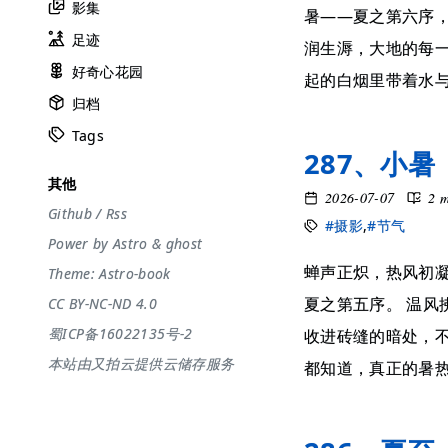
影集
暑——夏之第六序
足迹
润生溽，大地的每
好奇心花园
起的白烟里带着水与火
归档
Tags
287、小暑
其他
2026-07-07
2 
Github
/
Rss
#摄影
,
#节气
Power by
Astro
&
ghost
蝉声正炽，热风初凝
Theme:
Astro-book
夏之第五序。 温
CC BY-NC-ND 4.0
蜀ICP备16022135号-2
收进砖缝的暗处，
本站由又拍云提供云储存服务
都知道，真正的暑热还