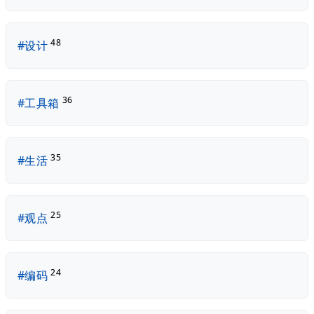
48
#设计
36
#工具箱
35
#生活
25
#观点
24
#编码