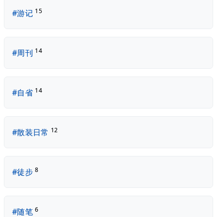
15
#游记
14
#周刊
14
#自省
12
#散装日常
8
#徒步
6
#随笔