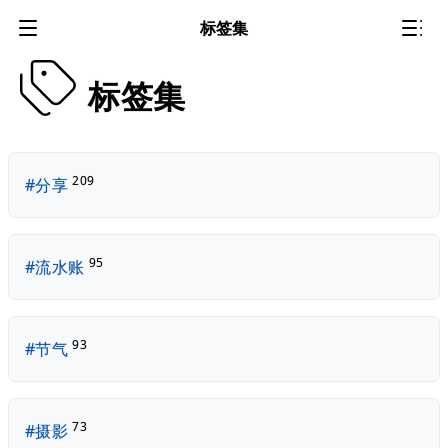
标签集
标签集
209
#分享
95
#流水账
93
#节气
73
#摄影