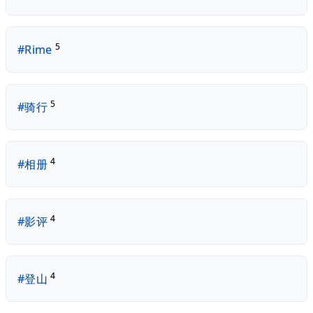
5
#Rime
5
#骑行
4
#相册
4
#影评
4
#登山