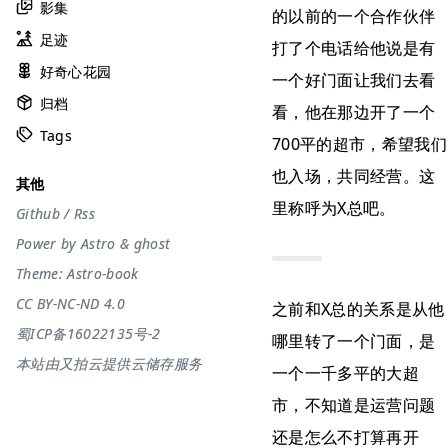
影集
的以前的一个合作伙伴
足迹
打了个电话给他说是有
好奇心花园
一个好门面让我们去看
归档
看，他在那边开了一个
Tags
700平的超市，希望我们
也入场，共同经营。这
其他
里称呼为X总吧。
Github
/
Rss
Power by
Astro
&
ghost
Theme:
Astro-book
CC BY-NC-ND 4.0
之前和X总的关系是从他
蜀ICP备16022135号-2
哪里转了一个门面，是
本站由又拍云提供云储存服务
一个一千多平的大超
市，不知道是运营问题
还是怎么不打算再开