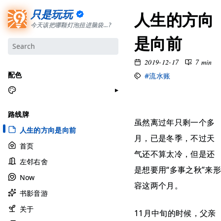
只是玩玩
人生的方向
今天该把哪颗灯泡扭进脑袋...?
是向前
2019-12-17
7 min
配色
#流水账
月牙白
路线牌
极夜黑
虽然离过年只剩一个多
人生的方向是向前
雅余黄
月，已是冬季，不过天
首页
昱行粉
气还不算太冷，但是还
左邻右舍
她的蓝
是想要用“多事之秋”来形
Now
莫比乌斯
容这两个月。
书影音游
香草绿
自适应
关于
11月中旬的时候，父亲