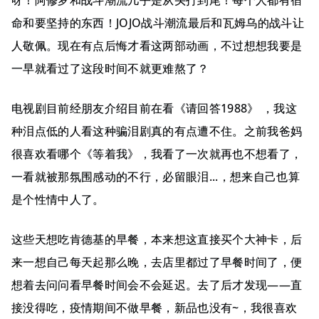
呀！阿修罗和战斗潮流几乎是从头打到尾！每个人都有宿
命和要坚持的东西！JOJO战斗潮流最后和瓦姆乌的战斗让
人敬佩。现在有点后悔才看这两部动画，不过想想我要是
一早就看过了这段时间不就更难熬了？
电视剧目前经朋友介绍目前在看《请回答1988》 ，我这
种泪点低的人看这种骗泪剧真的有点遭不住。之前我爸妈
很喜欢看哪个《等着我》，我看了一次就再也不想看了，
一看就被那氛围感动的不行，必留眼泪...，想来自己也算
是个性情中人了。
这些天想吃肯德基的早餐，本来想这直接买个大神卡，后
来一想自己每天起那么晚，去店里都过了早餐时间了，便
想着去问问看早餐时间会不会延迟。去了后才发现——直
接没得吃，疫情期间不做早餐，新品也没有~，我很喜欢