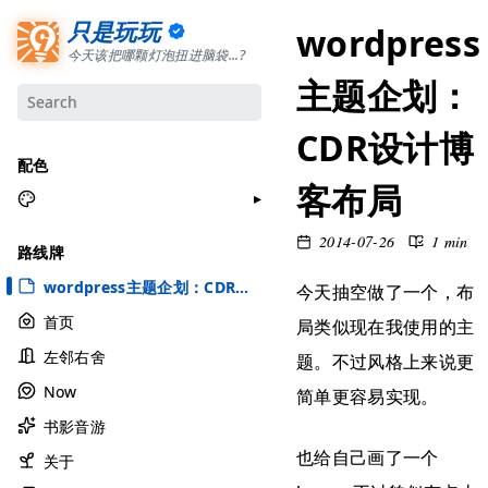
只是玩玩
wordpress
今天该把哪颗灯泡扭进脑袋...?
主题企划：
CDR设计博
配色
客布局
月牙白
2014-07-26
1 min
路线牌
极夜黑
wordpress主题企划：CDR设计博客布局
今天抽空做了一个，布
雅余黄
首页
局类似现在我使用的主
昱行粉
左邻右舍
题。不过风格上来说更
她的蓝
Now
简单更容易实现。
莫比乌斯
书影音游
香草绿
也给自己画了一个
自适应
关于