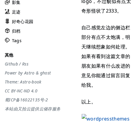
logo，不过貌似有点太
影集
奇形怪状了2333。
足迹
好奇心花园
自己感觉左边的侧边栏
归档
部分有点不太饱满，明
Tags
天继续想象如何处理。
其他
如果有看到这篇文章的
Github
/
Rss
朋友如果有什么改进的
Power by
Astro
&
ghost
意见你能通过留言回复
Theme:
Astro-book
给我。
CC BY-NC-ND 4.0
蜀ICP备16022135号-2
以上。
本站由又拍云提供云储存服务