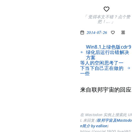
「 觉得本文不错？点个赞
把！... 」
2014-07-26
Win8.1上绿色版cdr9
绿化后运行出错解决
方案
等人的空闲思考了一
下当下自己正在做的
一些
来自联邦宇宙的回应
在 Mastodon 实例上搜索此 U
L 来回复 (
联邦宇宙及Mastodo
n简介 by eallion
)
https://social.1900.live/@1