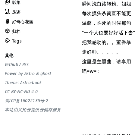
影集
瞬间洗白路转粉。姐姐
足迹
每次摸头杀简直不能更
好奇心花园
温馨，临死的时候那句
归档
“一个人也要好好活下去”
Tags
把我感动的。。董香暴
走好帅。。。。。
其他
这里是主题曲，请享用
Github
/
Rss
喵=w=：
Power by
Astro
&
ghost
Theme:
Astro-book
CC BY-NC-ND 4.0
蜀ICP备16022135号-2
本站由又拍云提供云储存服务