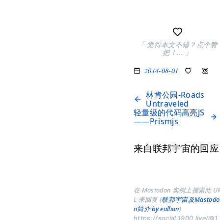
「 觉得本文不错？点个赞
把！... 」
2014-08-01
林肯公园-Roads
Untraveled
轻量级的代码高亮JS
——Prismjs
来自联邦宇宙的回应
在 Mastodon 实例上搜索此 U
L 来回复 (
联邦宇宙及Mastodo
n简介 by eallion
)
https://social.1900.live/@1