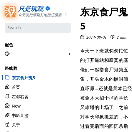
只是玩玩
东京食尸鬼
今天该把哪颗灯泡扭进脑袋...?
5
2014-08-01
2 min
配色
今天一下班就匆匆忙忙
的打开逼站和寂寞的基
月牙白
路线牌
佬们一起撸食尸鬼第五
极夜黑
东京食尸鬼5
集，开头金木的惨叫简
雅余黄
首页
直吓尿…还就是我本已
昱行粉
左邻右舍
被金木大招干掉的学长
她的蓝
Now
又难堪的出场了，之前
莫比乌斯
书影音游
香草绿
对学长印象挺差的，不
自适应
关于
过看完后面的回忆杀后