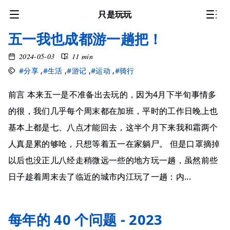
只是玩玩
五一我也成都游一趟把！
2024-05-03
11 min
#分享
,
#生活
,
#游记
,
#运动
,
#骑行
前言 本来五一是不准备出去玩的，因为4月下半旬事情多
的很，我们几乎每个周末都在加班，平时的工作日晚上也
基本上都是七、八点才能回去，这半个月下来我和霜两个
人真是累的够呛，只想等着五一在家躺尸。 但是口罩摘掉
以后也没正儿八经走稍微远一些的地方玩一趟，虽然前些
日子趁着周末去了临近的城市内江玩了一趟：内...
每年的 40 个问题 - 2023