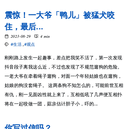
震惊！一大爷「鸭儿」被猛犬咬
住，最后...
2023-08-29
4 min
#生活
,
#观点
刚刚路上发生一起趣事，差点把我笑不活了，第一次发现
抖音段子离我这么近，不过也发现了不规范遛狗的危险。
一老大爷在牵着绳子遛狗，对面一个年轻姑娘也在遛狗，
姑娘的狗没套绳子。 这两条狗不知怎么的，可能前世互相
有仇，刚一见面凶性就上来了，互相低吼了几声便互相扑
将在一起咬做一团，菇凉估计胆子小，吓的...
你写过信吗？