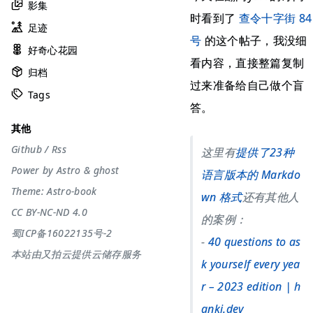
影集
时看到了
查令十字街 84
足迹
号
的这个帖子，我没细
好奇心花园
看内容，直接整篇复制
归档
过来准备给自己做个盲
Tags
答。
其他
Github
/
Rss
这里有
提供了23种
Power by
Astro
&
ghost
语言版本的 Markdo
Theme:
Astro-book
wn 格式
还有其他人
CC BY-NC-ND 4.0
的案例：
蜀ICP备16022135号-2
-
40 questions to as
本站由又拍云提供云储存服务
k yourself every yea
r – 2023 edition | h
anki.dev