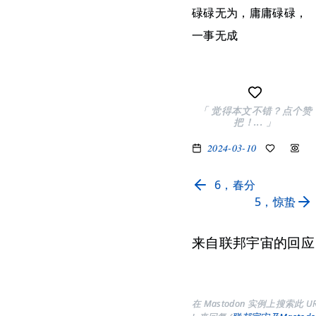
碌碌无为，庸庸碌碌，
一事无成
「 觉得本文不错？点个赞
把！... 」
2024-03-10
6，春分
5，惊蛰
来自联邦宇宙的回应
在 Mastodon 实例上搜索此 U