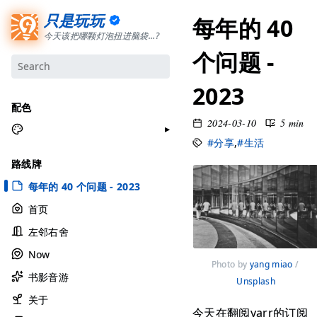
只是玩玩
每年的 40
今天该把哪颗灯泡扭进脑袋...?
个问题 -
2023
配色
2024-03-10
5 min
#分享
,
#生活
月牙白
路线牌
极夜黑
每年的 40 个问题 - 2023
雅余黄
首页
昱行粉
左邻右舍
她的蓝
Now
莫比乌斯
Photo by 
yang miao
 / 
书影音游
香草绿
Unsplash
自适应
关于
今天在翻阅yarr的订阅