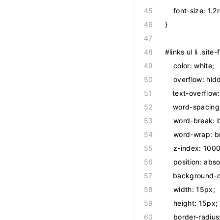
    font-size: 1.
}
#links ul li .site
    color: white;
    overflow: hid
    text-overflow: 
    word-spacing
    word-break:
    word-wrap: 
    z-index: 1000
    position: abso
    background-
    width: 15px;
    height: 15px;
    border-radiu