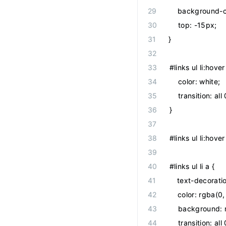
    background-
    top: -15px;
}
#links ul li:hover
    color: white;
    transition: all 
}
#links ul li:hover
#links ul li a {
    text-decorati
    color: rgba(0,
    background: 
    transition: all