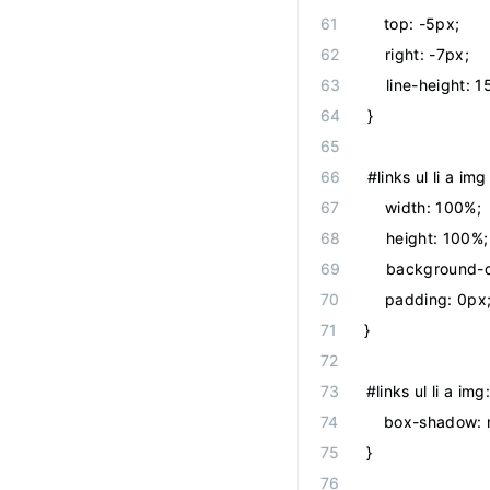
    top: -5px;
    right: -7px;
    line-height: 1
}
#links ul li a img
    width: 100%;
    height: 100%;
    background-c
    padding: 0px
}
#links ul li a img
    box-shadow: 
}