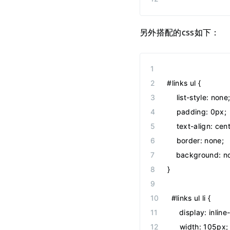
另外搭配的css如下：
#links ul {
    list-style: none
    padding: 0px;
    text-align: cen
    border: none;
    background: n
}
#links ul li {
    display: inline
    width: 105px;