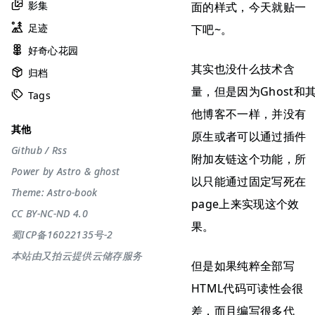
影集
面的样式，今天就贴一
足迹
下吧~。
好奇心花园
其实也没什么技术含
归档
量，但是因为Ghost和
Tags
他博客不一样，并没有
其他
原生或者可以通过插件
Github
/
Rss
附加友链这个功能，所
Power by
Astro
&
ghost
以只能通过固定写死在
Theme:
Astro-book
page上来实现这个效
CC BY-NC-ND 4.0
果。
蜀ICP备16022135号-2
本站由又拍云提供云储存服务
但是如果纯粹全部写
HTML代码可读性会很
差，而且编写很多代