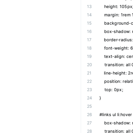
    height: 105px
    margin: 1rem
    background-c
    box-shadow: 
    border-radius
    font-weight: 
    text-align: ce
    transition: all
    line-height: 2
    position: relat
    top: 0px;
}
#links ul li:hover
    box-shadow: 
    transition: all