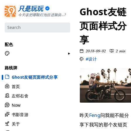
只是玩玩
Ghost友链
今天该把哪颗灯泡扭进脑袋...?
页面样式分
享
配色
2018-09-02
2 min
#设计
月牙白
路线牌
极夜黑
Ghost友链页面样式分享
雅余黄
首页
昱行粉
左邻右舍
她的蓝
Now
莫比乌斯
书影音游
昨天
Feng
问我能不能分
香草绿
自适应
关于
享下我写的那个友链页