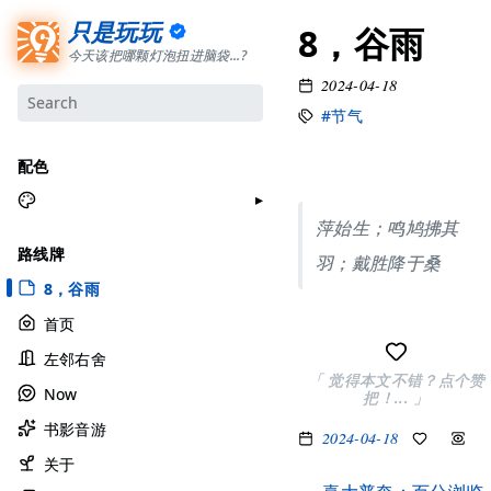
只是玩玩
8，谷雨
今天该把哪颗灯泡扭进脑袋...?
2024-04-18
#节气
配色
萍始生；鸣鸠拂其
月牙白
路线牌
羽；戴胜降于桑
极夜黑
8，谷雨
雅余黄
首页
昱行粉
左邻右舍
她的蓝
「 觉得本文不错？点个赞
Now
把！... 」
莫比乌斯
书影音游
香草绿
2024-04-18
自适应
关于