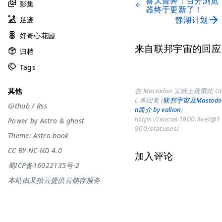
喜大普奔：百分浏览
影集
器终于更新了！
静湖计划
足迹
好奇心花园
来自联邦宇宙的回应
归档
Tags
其他
在 Mastodon 实例上搜索此 U
L 来回复 (
联邦宇宙及Mastodo
Github
/
Rss
n简介 by eallion
)
https://social.1900.live/@1
Power by
Astro
&
ghost
900/statuses/
Theme:
Astro-book
CC BY-NC-ND 4.0
加入评论
蜀ICP备16022135号-2
本站由又拍云提供云储存服务