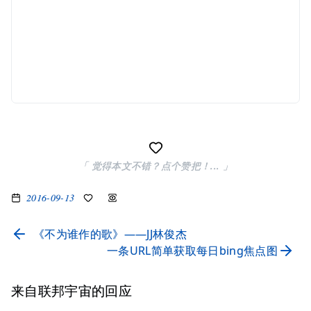
「 觉得本文不错？点个赞把！... 」
2016-09-13
《不为谁作的歌》——JJ林俊杰
一条URL简单获取每日bing焦点图
来自联邦宇宙的回应