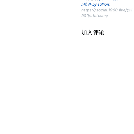
n简介 by eallion
)
https://social.1900.live/@1
900/statuses/
加入评论