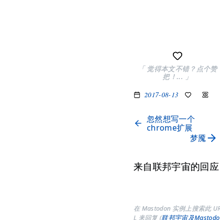
「 觉得本文不错？点个赞
把！... 」
2017-08-13
忽然想写一个
chrome扩展
梦魇
来自联邦宇宙的回应
在 Mastodon 实例上搜索此 U
L 来回复 (
联邦宇宙及Mastodo