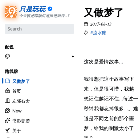
只是玩玩
又做梦了
今天该把哪颗灯泡扭进脑袋...?
2017-08-13
#流水账
配色
这次是爱情故事...
月牙白
路线牌
极夜黑
我很想把这个故事写下
又做梦了
雅余黄
来，但是很可惜，我越
首页
昱行粉
想记住越记不住...每过
左邻右舍
她的蓝
秒钟我都忘掉很多...。
Now
莫比乌斯
道是不同之前的那个噩
书影音游
香草绿
梦，给我的刺激太小了
自适应
关于