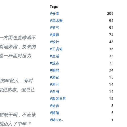
Tags
#分享
209
#流水账
95
#节气
94
#摄影
74
一方面也意味着不
#设计
48
断地奔跑，换来的
#工具箱
36
是一种面对压力
#生活
35
#观点
25
#编码
24
#游记
15
”的年轻人，有时
#周刊
14
深思熟虑。但总让
#自省
14
#散装日常
12
#徒步
8
#随笔
6
想敢干吗，不应该
#More..
→
接迈入了中年？