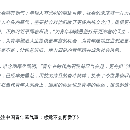
社会就有朝气；年轻人有光明的前途可奔，社会的未来就一片大
年人心头的暮气，需要社会对他们敞开更多的机会之门，提供更
间。正如习近平同志所说，“为青年驰骋思想打开更浩瀚的天空
台，为青年塑造人生提供更丰富的机会，为青年建功立业创造更
不是不足，让锐意进取、活力四射的青年精神成为社会风尚。
，谁念幽寒坐呜呃。”青年在时代的召唤前应当奋起，更有担当
们，已经率先垂范，用枕戈待旦的奋斗精神，换来了令世界惊叹
落在当代青年人的身上，国家的命运也是青年的命运，担负起这
关注中国青年暮气重：感觉不会再爱了》