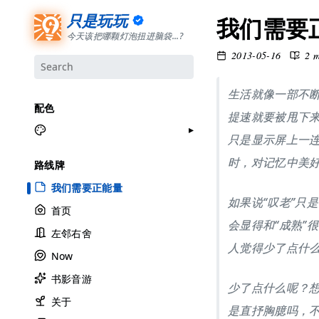
只是玩玩
我们需要
今天该把哪颗灯泡扭进脑袋...?
2013-05-16
2 
生活就像一部不
配色
提速就要被甩下
只是显示屏上一
月牙白
时，对记忆中美
路线牌
极夜黑
我们需要正能量
雅余黄
如果说“叹老”只
首页
昱行粉
会显得和“成熟”
左邻右舍
她的蓝
人觉得少了点什
Now
莫比乌斯
书影音游
香草绿
少了点什么呢？
自适应
关于
是直抒胸臆吗，