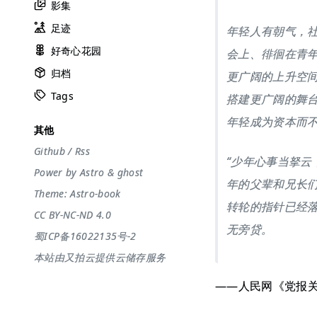
影集
足迹
年轻人有朝气，
好奇心花园
会上、徘徊在青
归档
更广阔的上升空
Tags
搭建更广阔的舞
年轻成为资本而
其他
Github
/
Rss
“少年心事当拏云
Power by
Astro
&
ghost
年的父辈和兄长
Theme:
Astro-book
转轮的指针已经
CC BY-NC-ND 4.0
无旁贷。
蜀ICP备16022135号-2
本站由又拍云提供云储存服务
——人民网《党报