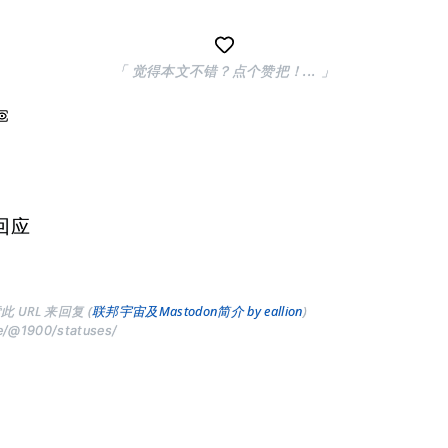
「 觉得本文不错？点个赞把！... 」
回应
此 URL 来回复 (
联邦宇宙及Mastodon简介 by eallion
)
ve/@1900/statuses/