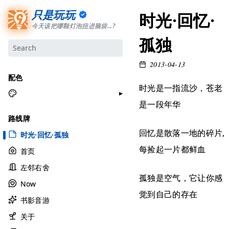
只是玩玩
时光·回忆·
今天该把哪颗灯泡扭进脑袋...?
孤独
2013-04-13
配色
时光是一指流沙，苍老
是一段年华
月牙白
路线牌
极夜黑
回忆是散落一地的碎片,
时光·回忆·孤独
雅余黄
每捡起一片都鲜血
首页
昱行粉
左邻右舍
她的蓝
孤独是空气，它让你感
Now
莫比乌斯
觉到自己的存在
书影音游
香草绿
自适应
关于