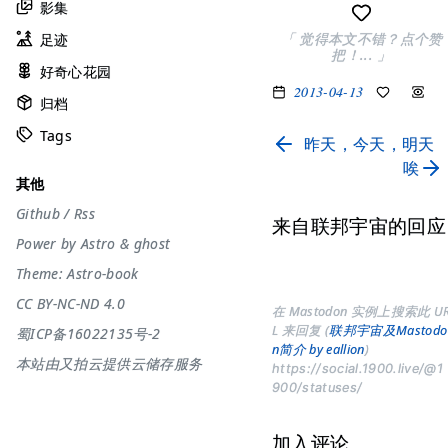
影集
「 觉得本文不错？点个赞
足迹
把！... 」
好奇心花园
2013-04-13
归档
Tags
昨天，今天，明天
唉
其他
Github
/
Rss
来自联邦宇宙的回应
Power by
Astro
&
ghost
Theme:
Astro-book
CC BY-NC-ND 4.0
在 Mastodon 实例上搜索此 U
L 来回复 (
联邦宇宙及Mastodo
蜀ICP备16022135号-2
n简介 by eallion
)
本站由又拍云提供云储存服务
https://social.1900.live/@1
900/statuses/
加入评论