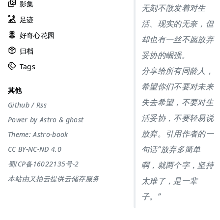
影集
无刻不散发着对生
足迹
活、现实的无奈，但
好奇心花园
却也有一丝不愿放弃
归档
妥协的崛强。
Tags
分享给所有同龄人，
希望你们不要对未来
其他
失去希望，不要对生
Github
/
Rss
活妥协，不要轻易说
Power by
Astro
&
ghost
放弃。引用作者的一
Theme:
Astro-book
句话“放弃多简单
CC BY-NC-ND 4.0
蜀ICP备16022135号-2
啊，就两个字，坚持
本站由又拍云提供云储存服务
太难了，是一辈
子。”