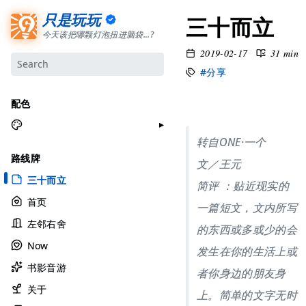
只是玩玩
三十而立
今天该把哪颗灯泡扭进脑袋...?
2019-02-17
31 min
#分享
配色
转自ONE·一个
月牙白
路线牌
文／王元
极夜黑
三十而立
简评 ：贴近现实的
雅余黄
首页
一篇短文，文内所写
昱行粉
左邻右舍
她的蓝
的东西或多或少的会
Now
莫比乌斯
发生在你的生活上或
书影音游
香草绿
者你身边的朋友身
自适应
关于
上。简单的文字无时