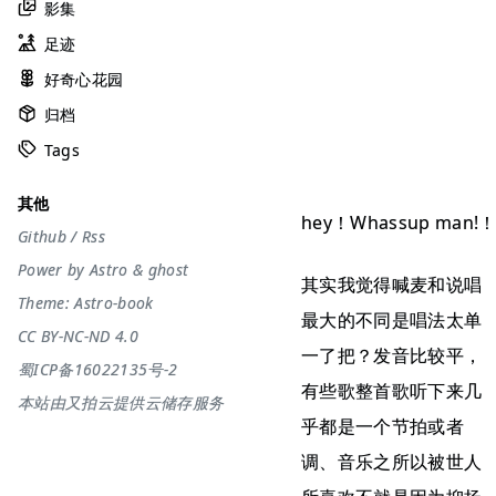
影集
足迹
好奇心花园
归档
Tags
其他
hey！Whassup man!
Github
/
Rss
Power by
Astro
&
ghost
其实我觉得喊麦和说唱
Theme:
Astro-book
最大的不同是唱法太单
CC BY-NC-ND 4.0
一了把？发音比较平，
蜀ICP备16022135号-2
有些歌整首歌听下来几
本站由又拍云提供云储存服务
乎都是一个节拍或者
调、音乐之所以被世人