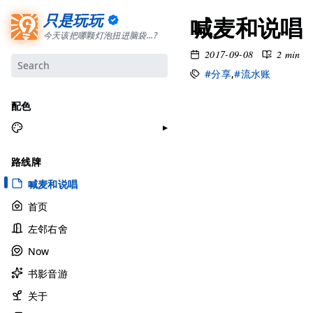
只是玩玩
喊麦和说唱
今天该把哪颗灯泡扭进脑袋...?
2017-09-08
2 min
#分享
,
#流水账
配色
月牙白
路线牌
极夜黑
喊麦和说唱
雅余黄
首页
昱行粉
左邻右舍
她的蓝
Now
莫比乌斯
书影音游
香草绿
自适应
关于