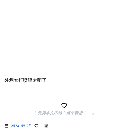
外甥女打喷嚏太萌了
「 觉得本文不错？点个赞把！... 」
2014-09-25