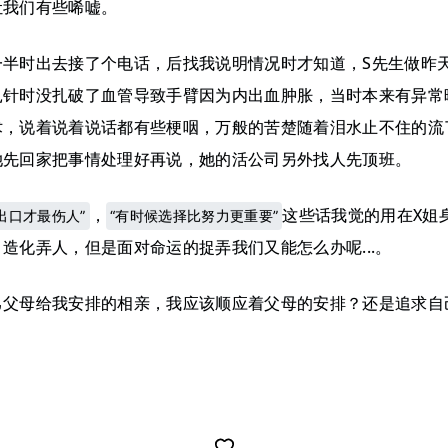
让我们有些唏嘘。
一半时出去接了个电话，后找我说明情况时才知道，S先生做昨
扎针时没扎破了血管导致手臂因为内出血肿胀，当时本来有异常
术，说着说着说话都有些梗咽，万般的苦楚随着泪水止不住的流
她先回家把事情处理好再说，她的活公司另外找人先顶班。
，
这些话我觉的用在X姐
出口才最伤人”
“有时候选择比努力更重要”
造化弄人，但是面对命运的捉弄我们又能怎么办呢...。
己父母给我安排的相亲，我应该顺应着父母的安排？还是追求自