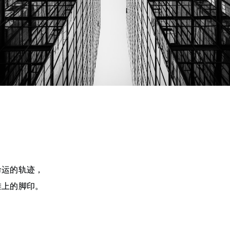
命运的轨迹，
滩上的脚印。