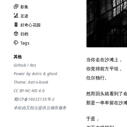
影集
足迹
好奇心花园
归档
Tags
其他
当你走在沙滩上，
Github
/
Rss
你觉得前方平坦，
Power by
Astro
&
ghost
任尔独行。
Theme:
Astro-book
CC BY-NC-ND 4.0
然而回头就看到了
蜀ICP备16022135号-2
那是一串串留在沙
本站由又拍云提供云储存服务
于是，