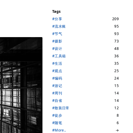
Tags
#分享
209
#流水账
95
#节气
93
#摄影
73
#设计
48
#工具箱
36
#生活
35
#观点
25
#编码
24
#游记
15
#周刊
14
#自省
14
#散装日常
12
#徒步
8
#随笔
6
#More..
→