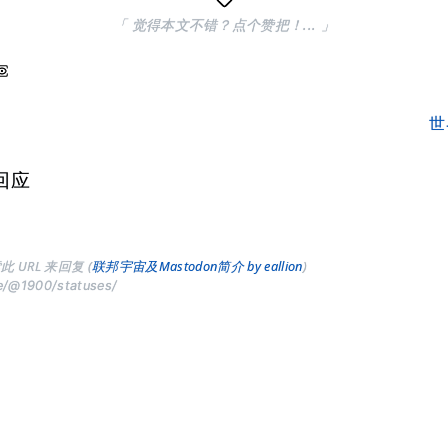
「 觉得本文不错？点个赞把！... 」
世
回应
此 URL 来回复 (
联邦宇宙及Mastodon简介 by eallion
)
ve/@1900/statuses/