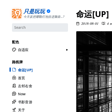
只是玩玩
命运[UP]
今天该把哪颗灯泡扭进脑袋...?
2018-08-01
4 
配色
自适应
月牙白
路线牌
极夜黑
命运[UP]
雅余黄
首页
昱行粉
左邻右舍
她的蓝
Now
莫比乌斯
书影音游
香草绿
自适应
关于