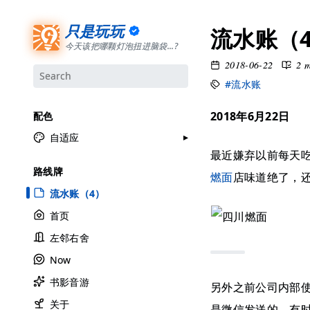
只是玩玩
流水账（
今天该把哪颗灯泡扭进脑袋...?
2018-06-22
2 
#流水账
2018年6月22日
配色
自适应
最近嫌弃以前每天
月牙白
路线牌
燃面
店味道绝了，还
极夜黑
流水账（4）
雅余黄
首页
昱行粉
左邻右舍
她的蓝
Now
莫比乌斯
书影音游
香草绿
另外之前公司内部
自适应
关于
是微信发送的，有