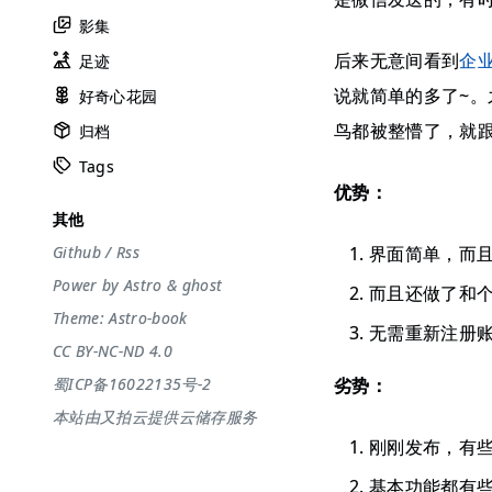
影集
后来无意间看到
企
足迹
说就简单的多了~
好奇心花园
鸟都被整懵了，就跟
归档
Tags
优势：
其他
界面简单，而
Github
/
Rss
Power by
Astro
&
ghost
而且还做了和
Theme:
Astro-book
无需重新注册账
CC BY-NC-ND 4.0
劣势：
蜀ICP备16022135号-2
本站由又拍云提供云储存服务
刚刚发布，有些
基本功能都有