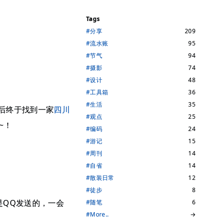
Tags
#分享
209
#流水账
95
#节气
94
#摄影
74
#设计
48
#工具箱
36
#生活
35
后终于找到一家
四川
#观点
25
~！
#编码
24
#游记
15
#周刊
14
#自省
14
#散装日常
12
#徒步
8
是QQ发送的，一会
#随笔
6
#More..
→