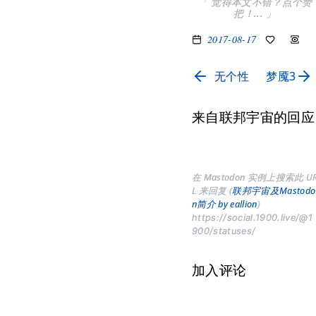
「 觉得本文不错？点个赞
把！... 」
2017-08-17
无个性
梦魇3
来自联邦宇宙的回应
在 Mastodon 实例上搜索此 U
L 来回复 (
联邦宇宙及Mastodo
n简介 by eallion
)
https://social.1900.live/@1
900/statuses/
加入评论