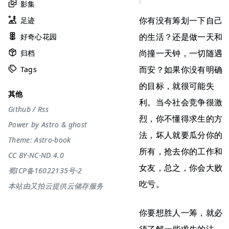
影集
你有没有筹划一下自己
足迹
的生活？还是做一天和
好奇心花园
尚撞一天钟，一切随遇
归档
而安？如果你没有明确
Tags
的目标，就很可能失
其他
利。当今社会竞争很激
Github
/
Rss
烈，你不懂得求生的方
Power by
Astro
&
ghost
法，坏人就要瓜分你的
Theme:
Astro-book
所有，抢去你的工作和
CC BY-NC-ND 4.0
女友，总之，你会大败
蜀ICP备16022135号-2
吃亏。
本站由又拍云提供云储存服务
你要想胜人一筹，就必