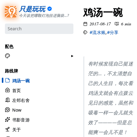
只是玩玩
鸡汤一碗
今天该把哪颗灯泡扭进脑袋...?
2017-08-17
6 min
#流水账
,
#分享
配色
有时候发现自己挺迷
月牙白
路线牌
茫的...，不太清楚自
极夜黑
鸡汤一碗
己的人生目，每次看
雅余黄
首页
鸡汤文就会有点拨云
昱行粉
左邻右舍
她的蓝
见日的感觉，虽然和
Now
莫比乌斯
吸毒一样一会儿就失
书影音游
香草绿
效了————但是总
自适应
关于
能爽一会儿不是！