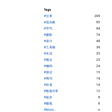
Tags
#分享
209
#流水账
95
#节气
94
#摄影
74
#设计
48
#工具箱
36
#生活
35
#观点
25
#编码
24
#游记
15
#周刊
14
#自省
14
#散装日常
12
#徒步
8
#随笔
6
#More..
→