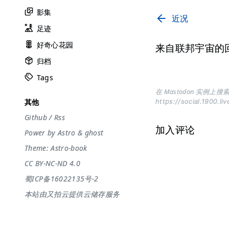
影集
近况
足迹
好奇心花园
来自联邦宇宙的
归档
Tags
在 Mastodon 实例上搜索
其他
https://social.1900.li
Github
/
Rss
加入评论
Power by
Astro
&
ghost
Theme:
Astro-book
CC BY-NC-ND 4.0
蜀ICP备16022135号-2
本站由又拍云提供云储存服务