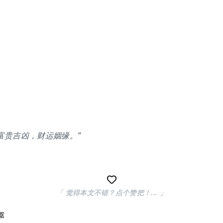
富贵吉凶，财运姻缘。”
「 觉得本文不错？点个赞把！... 」