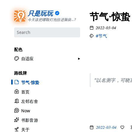
只是玩玩
节气·惊蛰
今天该把哪颗灯泡扭进脑袋...?
2022-03-04
#节气
配色
自适应
月牙白
路线牌
极夜黑
“以名测字，可晓
节气·惊蛰
雅余黄
首页
昱行粉
左邻右舍
她的蓝
Now
莫比乌斯
书影音游
香草绿
2022-03-04
自适应
关于