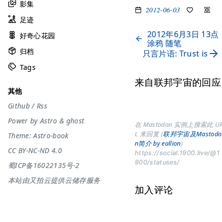
影集
2012-06-03
足迹
2012年6月3日 13点
好奇心花园
涂鸦 随笔
归档
只言片语: Trust is
Tags
来自联邦宇宙的回应
其他
Github
/
Rss
Power by
Astro
&
ghost
在 Mastodon 实例上搜索此 U
L 来回复 (
联邦宇宙及Mastodo
Theme:
Astro-book
n简介 by eallion
)
CC BY-NC-ND 4.0
https://social.1900.live/@1
900/statuses/
蜀ICP备16022135号-2
本站由又拍云提供云储存服务
加入评论