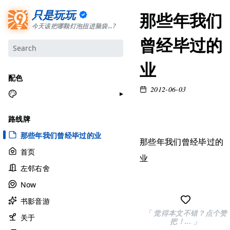
只是玩玩
那些年我们
今天该把哪颗灯泡扭进脑袋...?
曾经毕过的
业
配色
2012-06-03
月牙白
路线牌
极夜黑
那些年我们曾经毕过的业
雅余黄
那些年我们曾经毕过的
首页
昱行粉
业
左邻右舍
她的蓝
Now
莫比乌斯
书影音游
香草绿
「 觉得本文不错？点个赞
自适应
关于
把！... 」