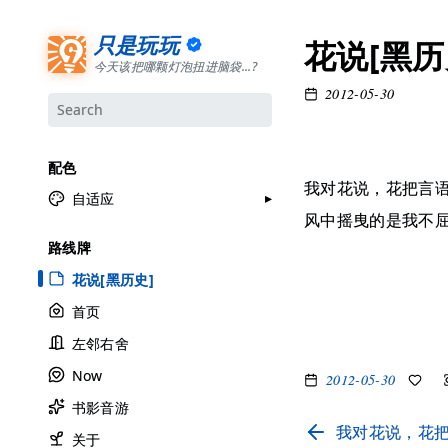
只是玩玩
花说[黑历
今天该把哪颗灯泡扭进脑袋...?
2012-05-30
配色
我对花说，花把言
自适应
风中摇曳的是我不
月牙白
路线牌
极夜黑
花说[黑历史]
雅余黄
首页
昱行粉
左邻右舍
她的蓝
Now
2012-05-30
莫比乌斯
书影音游
香草绿
我对花说，花把
自适应
关于