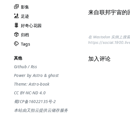
影集
来自联邦宇宙的
足迹
好奇心花园
归档
在 Mastodon 实例上搜索
https://social.1900.li
Tags
加入评论
其他
Github
/
Rss
Power by
Astro
&
ghost
Theme:
Astro-book
CC BY-NC-ND 4.0
蜀ICP备16022135号-2
本站由又拍云提供云储存服务