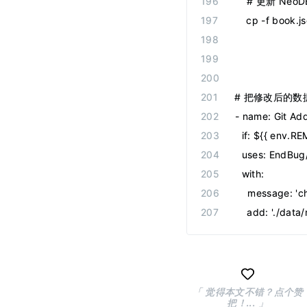
    # 更新 Neo
    cp -f book.
# 把修改后的数据
-
 name
:
 Git Ad
  if
:
 ${{ env.R
  uses
:
 EndBug
  with
:
    message
:
 '
c
    add
:
 '
./data
「 觉得本文不错？点个赞
把！... 」