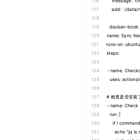
    message
:
 '
ch
    add
:
 '
./data/
  douban-book
:
name
:
 Sync Ne
runs-on
:
 ubuntu
steps
:
-
 name
:
 Check
  uses
:
 actions
# 检查是否安装了
-
 name
:
 Check
  run
:
 |
    if ! command
      echo "jq is 