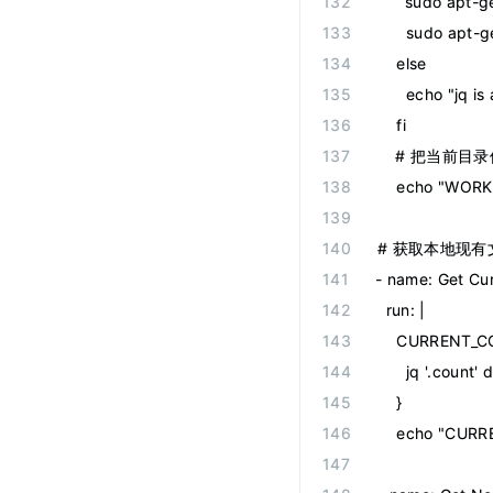
      sudo apt-
      sudo apt-ge
    else
      echo "jq is
    fi
    # 把当前
    echo "WOR
# 获取本地现
-
 name
:
 Get Cu
  run
:
 |
    CURRENT_C
      jq '.count
    }
    echo "CU