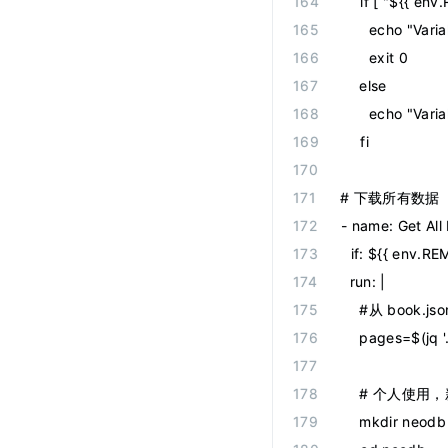
    if [ "${{ 
      echo "Var
      exit 0
    else
      echo "Var
    fi
# 下载所有数据
-
 name
:
 Get Al
  if
:
 ${{ env.R
  run
:
 |
    #从 book.
    pages=$(jq 
    # 个人使用，新
    mkdir neodb