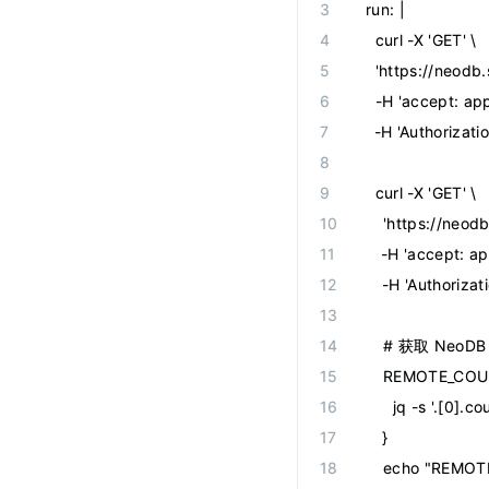
  run
:
 |
    curl -X 'GET' \
    'https://neod
    -H 'accept: app
    -H 'Authoriza
    curl -X 'GET' \
    'https://neo
    -H 'accept: ap
    -H 'Authoriz
    # 获取 Neo
    REMOTE_COU
      jq -s '.[0].
    }
    echo "REM