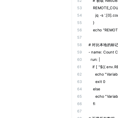
    # 获取 Neo
    REMOTE_COU
      jq -s '.[0].c
    }
    echo "REM
# 对比本地的标
-
 name
:
 Count 
  run
:
 |
    if [ "${{ e
      echo "Varia
      exit 0
    else
      echo "Vari
    fi