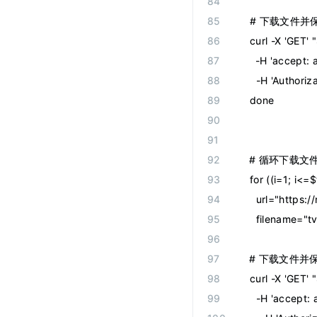
    # 下载文
    curl -X 'GET' "
      -H 'accept: 
      -H 'Author
    done
    # 循环下载
    for ((i=1; i<
      url="https
      filename="t
    # 下载文
    curl -X 'GET' "
      -H 'accept: 