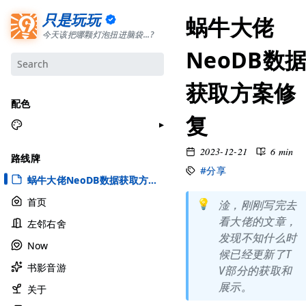
只是玩玩
蜗牛大佬
今天该把哪颗灯泡扭进脑袋...?
NeoDB数
获取方案修
配色
复
月牙白
2023-12-21
6 min
路线牌
极夜黑
#分享
蜗牛大佬NeoDB数据获取方案修复
雅余黄
首页
💡
淦，刚刚写完去
昱行粉
看大佬的文章，
左邻右舍
她的蓝
发现不知什么时
Now
莫比乌斯
候已经更新了T
书影音游
香草绿
V部分的获取和
展示。
自适应
关于