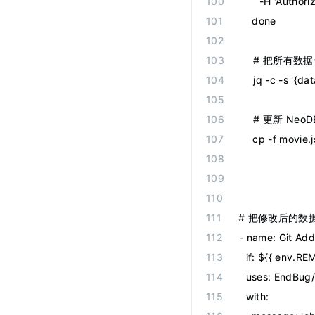
      -H 'Auth
    done
    # 把所有
    jq -c -s '{
    # 更新 Neo
    cp -f movie
# 把修改后的数据
-
 name
:
 Git Ad
  if
:
 ${{ env.R
  uses
:
 EndBug
  with
: