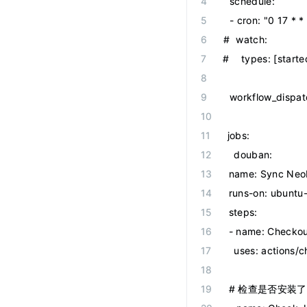
  schedule
:
  -
 cron
:
 "
0 17 * *
#  watch:
#    types: [starte
  workflow_dispa
jobs
:
  douban
:
name
:
 Sync Neo
runs-on
:
 ubuntu-
steps
:
-
 name
:
 Checko
  uses
:
 actions/
# 检查是否安装了