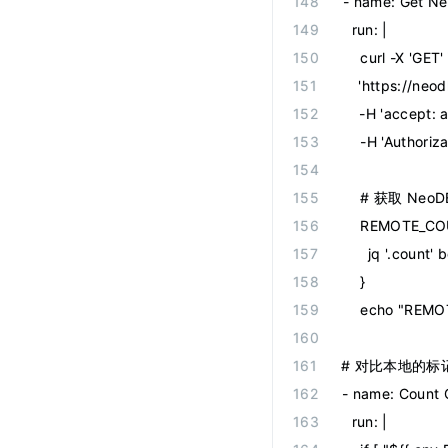
-
 name
:
 Get N
  run
:
 |
    curl -X 'GET' 
    'https://ne
    -H 'accept: 
    -H 'Author
    # 获取 Ne
    REMOTE_CO
      jq '.count'
    }
    echo "RE
# 对比本地的
-
 name
:
 Count
  run
:
 |