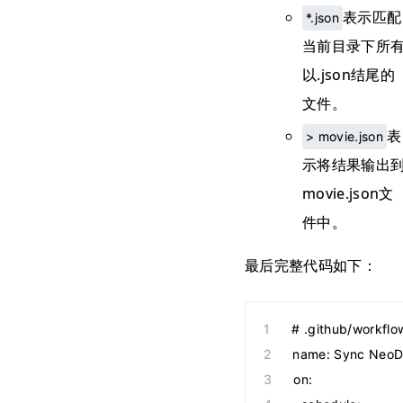
表示匹配
*.json
当前目录下所
以.json结尾的
文件。
表
> movie.json
示将结果输出
movie.json文
件中。
最后完整代码如下：
# .github/workfl
name
:
 Sync NeoD
on
: