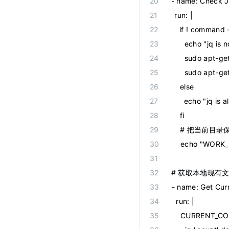
-
 name
:
 Check 
  run
:
 |
    if ! command 
      echo "jq is n
      sudo apt-g
      sudo apt-get
    else
      echo "jq is 
    fi
    # 把当前
    echo "WORK
# 获取本地现有
-
 name
:
 Get Cur
  run
:
 |
    CURRENT_CO