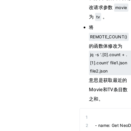
改请求参数
movie
为
。
tv
将
REMOTE_COUNT()
的函数体修改为
jq -s '.[0].count + .
[1].count' file1.json
file2.json
意思是获取最近的
Movie和TV条目数
之和。
-
 name
:
 Get Neo