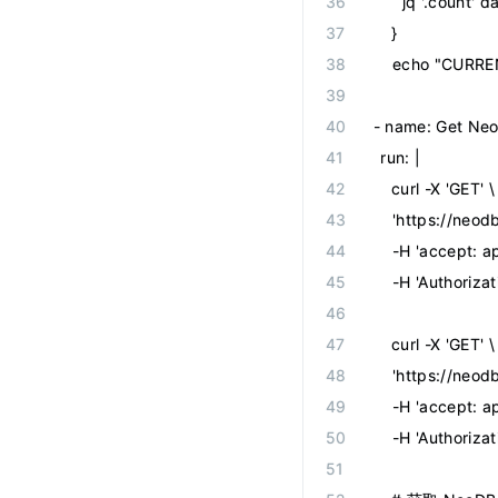
      jq '.count'
    }
    echo "CUR
-
 name
:
 Get Ne
  run
:
 |
    curl -X 'GET' \
    'https://ne
    -H 'accept: a
    -H 'Authori
    curl -X 'GET' \
    'https://neo
    -H 'accept: a
    -H 'Authoriz