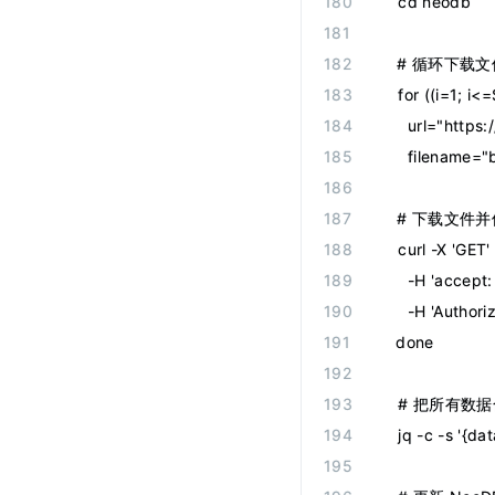
    cd neodb
    # 循环下载
    for ((i=1; i
      url="htt
      filename=
    # 下载文
    curl -X 'GET'
      -H 'accept:
      -H 'Auth
    done
    # 把所有
    jq -c -s '{