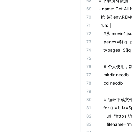
# 下载所有数据
-
 name
:
 Get All
  if
:
 ${{ env.RE
  run
:
 |
    #从 movie1
    pages=$(jq '
    tvpages=$(jq 
    # 个人使用，新建
    mkdir neodb
    cd neodb
    # 循环下载
    for ((i=1; i<=
      url="http
      filename="m