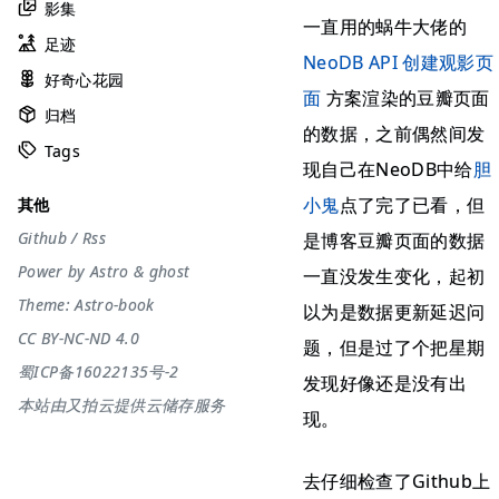
影集
一直用的蜗牛大佬的
足迹
NeoDB API 创建观影页
好奇心花园
面
方案渲染的豆瓣页面
归档
的数据，之前偶然间发
Tags
现自己在NeoDB中给
胆
小鬼
点了完了已看，但
其他
Github
/
Rss
是博客豆瓣页面的数据
Power by
Astro
&
ghost
一直没发生变化，起初
Theme:
Astro-book
以为是数据更新延迟问
CC BY-NC-ND 4.0
题，但是过了个把星期
蜀ICP备16022135号-2
发现好像还是没有出
本站由又拍云提供云储存服务
现。
去仔细检查了Github上