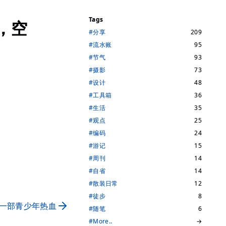
Tags
，空
#分享
209
#流水账
95
#节气
93
#摄影
73
#设计
48
#工具箱
36
#生活
35
#观点
25
#编码
24
#游记
15
#周刊
14
#自省
14
#散装日常
12
#徒步
8
的一部青少年热血
#随笔
6
#More..
→