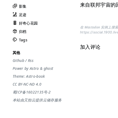
来自联邦宇宙的
影集
足迹
好奇心花园
在 Mastodon 实例上搜索
归档
https://social.1900.li
Tags
加入评论
其他
Github
/
Rss
Power by
Astro
&
ghost
Theme:
Astro-book
CC BY-NC-ND 4.0
蜀ICP备16022135号-2
本站由又拍云提供云储存服务