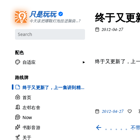
只是玩玩
终于又更
今天该把哪颗灯泡扭进脑袋...?
2012-04-27
配色
终于又更新了，上
自适应
月牙白
路线牌
极夜黑
终于又更新了，上一集讲到精彩的地方了，空
雅余黄
首页
昱行粉
左邻右舍
她的蓝
2012-04-27
Now
莫比乌斯
。。。。。不
书影音游
香草绿
自适应
关于