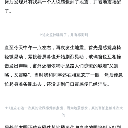
床后发现只有我妈一个人说感觉到了地震，并被地震摇醒
了。
↑这次监控睡着了，并有感觉到
直至今天中午一点左右，再次发生地震。首先是感觉桌椅
轻微晃动，紧接着屏幕也开始剧烈晃动，玻璃窗也互相撞
击发出声响，窗外还能依稀听见路人们惊慌的喊着“又震
咯，又震咯”。当时我和同事还在相互忘了一眼，然后便急
忙起身准备跑出去，还没走到门口震感便已经消失。
↑1点左右这一次真的让我感觉有点慌，因为地震频发，真的害怕忽然来次大
的
另外朋友圈还传有附件某地楼顶住户自建的围墙倒下打到