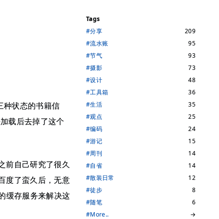
Tags
#分享
209
#流水账
95
#节气
93
#摄影
73
#设计
48
#工具箱
36
三种状态的书籍信
#生活
35
#观点
25
法加载后去掉了这个
#编码
24
#游记
15
#周刊
14
之前自己研究了很久
#自省
14
#散装日常
12
百度了蛮久后，无意
#徒步
8
的缓存服务来解决这
#随笔
6
#More..
→