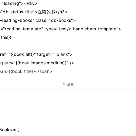
s="loading"></div>
ss="db-status-title">在读的书</h3>
db-reading-books" class="db-books">
t id="reading-template" type="text/x-handlebars-template">
 this}}
a href="{{book.alt}}" target="_blank">
  <img src="{{book.images.medium}}" />
 <span>{{book.title}}</span>
>
展开
h}}
t>
Books = {