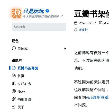
只是玩玩
豆瓣书架
今天该把哪颗灯泡扭进脑袋...?
2018-09-27
4 
#设计
配色
自适应
之前博客有做过一
月牙白
息。不过后来因为豆
路线牌
极夜黑
功能。
豆瓣书架修复
雅余黄
首页
昱行粉
不过因为前天决定
左邻右舍
她的蓝
也没解决这个问题
Now
莫比乌斯
间看到
vue调用豆瓣
书影音游
香草绿
个问题。
自适应
关于