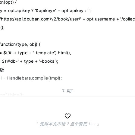
ion(opt) {
 -->
key = opt.apikey ? '&apikey=' + opt.apikey : '';
s="db-status-wish">
l = 'https://api.douban.com/v2/book/user/' + opt.username + '/coll
ass="loading"></div>
);      
ass="db-status-title">想读的书</h3>
"db-wish-books" class="db-books">
function(type, obj) {
pt id="wish-template" type="text/x-handlebars-template">
 = $('#' + type + '-template').html(),
h this}}
r = $('#db-' + type + '-books');
模版
<a href="{{book.alt}}" target="_blank">
mpl = Handlebars.compile(tmpl);
  <img src="{{book.images.medium}}" />
  <span>{{book.title}}</span>
展开
ding").hide();
>
ppend(_tmpl(obj));
h}}
nction() {
t>
「 觉得本文不错？点个赞把！... 」
 = this;