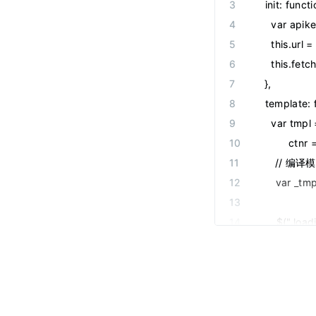
    init: funct
  <!-- 想读的
      var api
  <div clas
      this.ur
    <div cl
      this.fetch(
    <h3 cl
    },
    <ul id=
    template: 
      <scri
      var tmpl
        {{#eac
          ctn
          <li>
      // 编译
            
      var _t
            
            
      $(".loa
            </a
      ctnr.a
          </li>
    },
        {{/eac
    fetch: fu
      </scrip
      var self
    </ul>