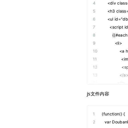
    <div clas
    <h3 cla
    <ul id="
      <scrip
        {{#each
          <li>
            <
            
             
            </a
          </li>
        {{/eac
js文件内容
      </scrip
    </ul>
(function() {
  </div>
  var Douban