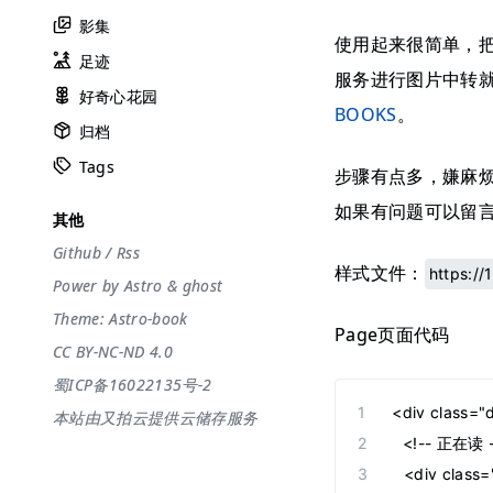
影集
使用起来很简单，
足迹
服务进行图片中转
好奇心花园
BOOKS
。
归档
Tags
步骤有点多，嫌麻
如果有问题可以留言
其他
Github
/
Rss
样式文件：
https:/
Power by
Astro
&
ghost
Theme:
Astro-book
Page页面代码
CC BY-NC-ND 4.0
蜀ICP备16022135号-2
<div class=
本站由又拍云提供云储存服务
  <!-- 正在读 
  <div class