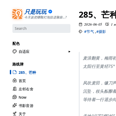
只是玩玩
285、芒
今天该把哪颗灯泡扭进脑袋...?
2026-06-05
1 
#节气
,
#摄影
配色
自适应
麦浪翻黄，梅雨
月牙白
路线牌
太阳行至黄经75
极夜黑
285、芒种
雅余黄
首页
风吹麦田，镰刀
昱行粉
左邻右舍
她的蓝
沉坠，枝头酝酿
Now
莫比乌斯
等待着一行退步
书影音游
香草绿
自适应
关于