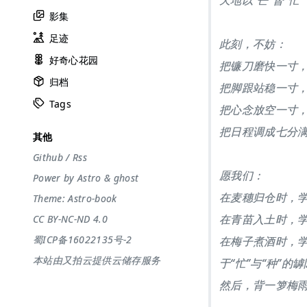
天地以“芒”督“忙
影集
足迹
此刻，不妨：
好奇心花园
把镰刀磨快一寸
归档
把脚跟站稳一寸
Tags
把心念放空一寸
把日程调成七分
其他
Github
/
Rss
愿我们：
Power by
Astro
&
ghost
在麦穗归仓时，
Theme:
Astro-book
在青苗入土时，
CC BY-NC-ND 4.0
蜀ICP备16022135号-2
在梅子煮酒时，
本站由又拍云提供云储存服务
于“忙”与“种”的
然后，背一箩梅