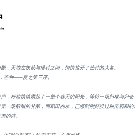
种
min
初酿，天地在收获与播种之间，悄悄拉开了芒种的大幕。
°，芒种——夏之第三序。
声声，籽粒悄悄攒起了一整个春天的阳光，等待一场归根与归仓
着第一场酸甜的甘酿，而稻田的水，已涨到刚好没过秧苗脚跟的
向前的诗。