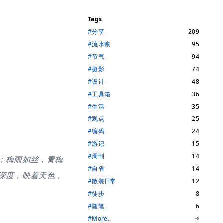
Tags
#分享
209
#流水账
95
#节气
94
#摄影
74
#设计
48
#工具箱
36
#生活
35
#观点
25
#编码
24
#游记
15
#周刊
14
；梅雨如丝，青梅
#自省
14
深度，映着天色，
#散装日常
12
#徒步
8
#随笔
6
#More..
→