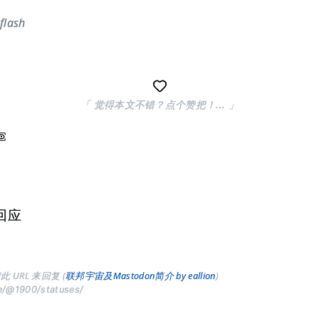
flash
「 觉得本文不错？点个赞把！... 」
回应
此 URL 来回复 (
联邦宇宙及Mastodon简介 by eallion
)
ve/@1900/statuses/