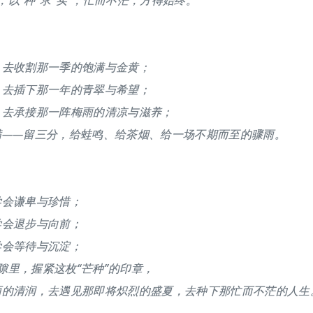
”，以“种”求“实”；忙而不茫，方得始终。
，去收割那一季的饱满与金黄；
，去插下那一年的青翠与希望；
，去承接那一阵梅雨的清凉与滋养；
满——留三分，给蛙鸣、给茶烟、给一场不期而至的骤雨。
学会谦卑与珍惜；
学会退步与向前；
学会等待与沉淀；
罅隙里，握紧这枚“芒种”的印章，
雨的清润，去遇见那即将炽烈的盛夏，去种下那忙而不茫的人生