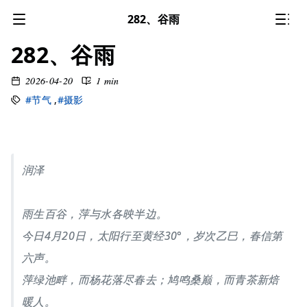
282、谷雨
282、谷雨
2026-04-20
1 min
#节气
,
#摄影
润泽
雨生百谷，萍与水各映半边。
今日4月20日，太阳行至黄经30°，岁次乙巳，春信第
六声。
萍绿池畔，而杨花落尽春去；鸠鸣桑巅，而青茶新焙
暖人。