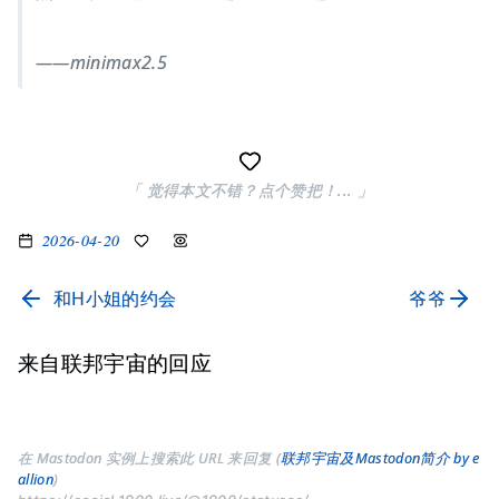
——minimax2.5
「 觉得本文不错？点个赞把！... 」
2026-04-20
和H小姐的约会
爷爷
来自联邦宇宙的回应
在 Mastodon 实例上搜索此 URL 来回复 (
联邦宇宙及Mastodon简介 by e
allion
)