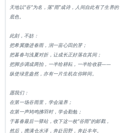
天地以“谷”为名，落“雨”成诗，人间自此有了生养的
底色。
此刻，不妨：
把希冀撒进春雨，润一亩心田的芽；
把暮春与浅夏对折，让成长正好落在其间；
把脚步调成两拍，一半给耕耘，一半给收获——
纵使绿意盎然，亦有一片生机在你眸间。
愿我们：
在第一场谷雨里，学会滋养；
在第一声鸠鸣拂羽时，学会勤勉；
于暮春最后一驿站，收下这一枚“谷雨”的邮戳，
然后，携满仓水泽，奔赴田野，奔赴丰年。