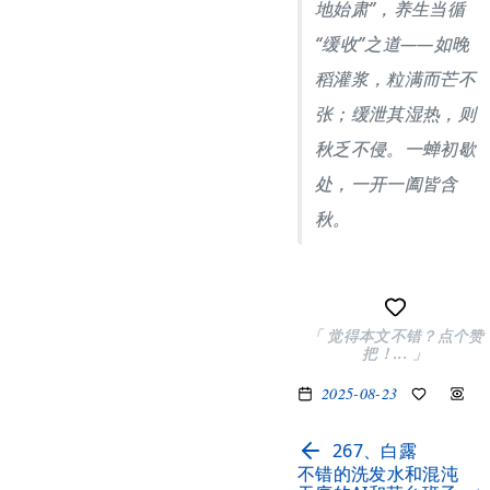
地始肃”，养生当循
“缓收”之道——如晚
稻灌浆，粒满而芒不
张；缓泄其湿热，则
秋乏不侵。一蝉初歇
处，一开一阖皆含
秋。
「 觉得本文不错？点个赞
把！... 」
2025-08-23
267、白露
不错的洗发水和混沌