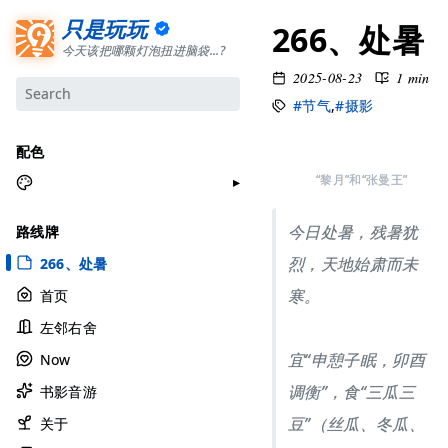
只是玩玩
266、处暑
今天该把哪颗灯泡扭进脑袋...?
2025-08-23
1 min
#节气
,
#摄影
配色
“黎月”和“张曼王”
月牙白
今日处暑，残暑犹
路线牌
极夜黑
烈，天地始肃而未
266、处暑
雅余黄
寒。
首页
昱行粉
左邻右舍
她的蓝
宜“申憩子眠，卯酉
Now
莫比乌斯
调衡”，食“三瓜三
书影音游
香草绿
豆”（丝瓜、冬瓜、
自适应
关于