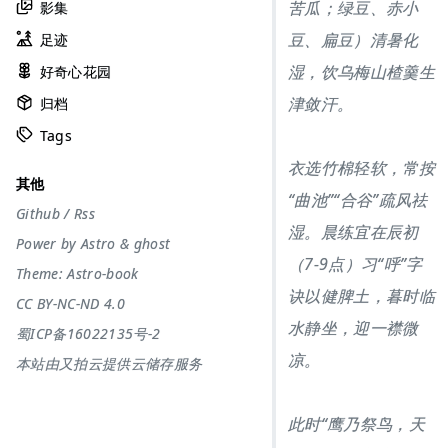
苦瓜；绿豆、赤小
影集
豆、扁豆）清暑化
足迹
湿，饮乌梅山楂羹生
好奇心花园
津敛汗。
归档
Tags
衣选竹棉轻软，常按
其他
“曲池”“合谷”疏风祛
Github
/
Rss
湿。晨练宜在辰初
Power by
Astro
&
ghost
（7-9点）习“呼”字
Theme:
Astro-book
诀以健脾土，暮时临
CC BY-NC-ND 4.0
水静坐，迎一襟微
蜀ICP备16022135号-2
凉。
本站由又拍云提供云储存服务
此时“鹰乃祭鸟，天