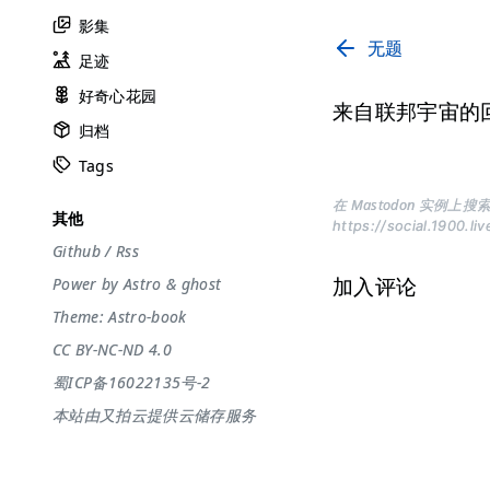
影集
无题
足迹
好奇心花园
来自联邦宇宙的
归档
Tags
在 Mastodon 实例上搜索
其他
https://social.1900.li
Github
/
Rss
加入评论
Power by
Astro
&
ghost
Theme:
Astro-book
CC BY-NC-ND 4.0
蜀ICP备16022135号-2
本站由又拍云提供云储存服务