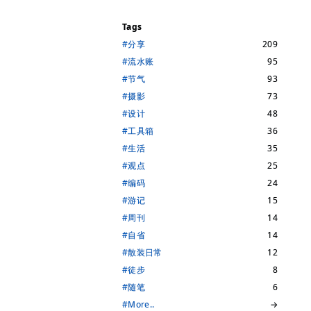
Tags
#分享
209
#流水账
95
#节气
93
#摄影
73
#设计
48
#工具箱
36
#生活
35
#观点
25
#编码
24
#游记
15
#周刊
14
#自省
14
#散装日常
12
#徒步
8
#随笔
6
#More..
→