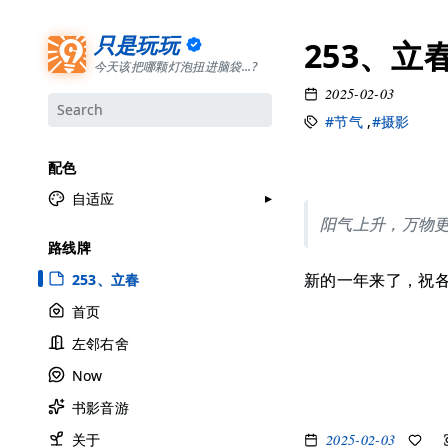
只是玩玩
253、立
今天该把哪颗灯泡扭进脑袋...?
2025-02-03
#节气
,
#摄影
配色
自适应
阳气上升，万物
月牙白
路线牌
极夜黑
新的一年来了，祝
253、立春
雅余黄
首页
昱行粉
左邻右舍
她的蓝
Now
莫比乌斯
书影音游
香草绿
2025-02-03
自适应
关于