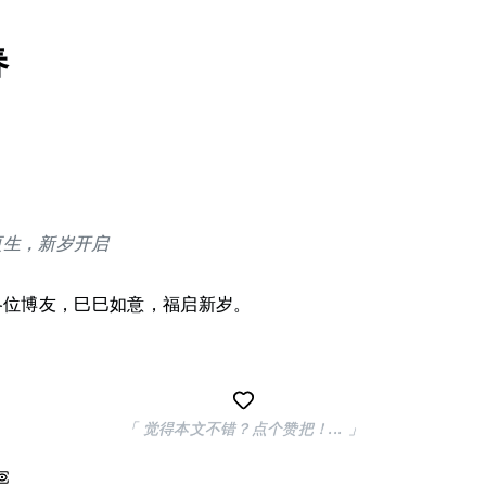
春
更生，新岁开启
各位博友，巳巳如意，福启新岁。
「 觉得本文不错？点个赞把！... 」