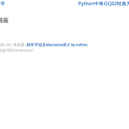
抄手
Python中将GCJ02转
回应
此 URL 来回复 (
联邦宇宙及Mastodon简介 by eallion
)
ve/@1900/statuses/