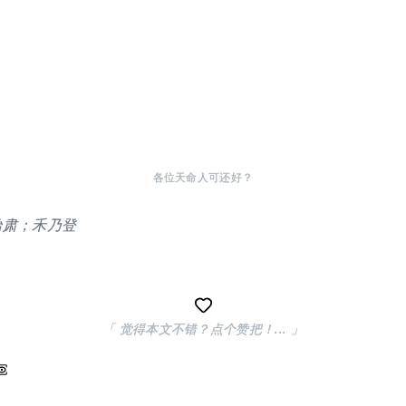
各位天命人可还好？
始肃；禾乃登
「 觉得本文不错？点个赞把！... 」