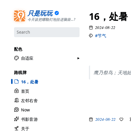
只是玩玩
16，处暑
今天该把哪颗灯泡扭进脑袋...?
2024-08-22
#节气
配色
自适应
月牙白
鹰乃祭鸟；天地
路线牌
极夜黑
16，处暑
雅余黄
首页
昱行粉
左邻右舍
她的蓝
Now
莫比乌斯
2024-08-22
书影音游
香草绿
自适应
关于