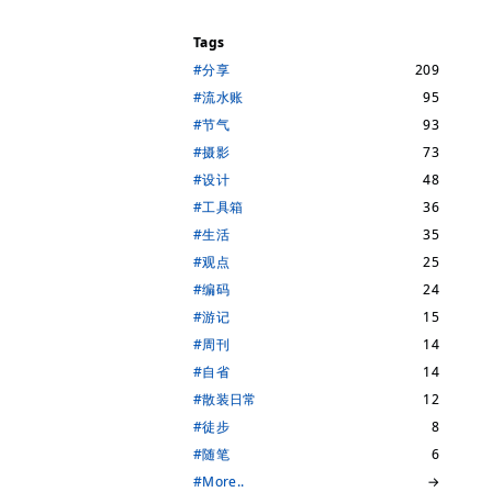
Tags
#分享
209
#流水账
95
#节气
93
#摄影
73
#设计
48
#工具箱
36
#生活
35
#观点
25
#编码
24
#游记
15
#周刊
14
#自省
14
#散装日常
12
#徒步
8
#随笔
6
#More..
→