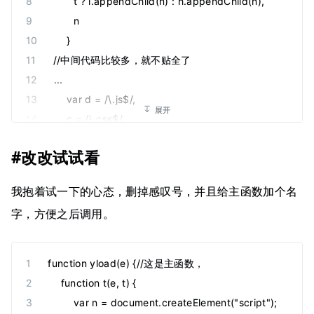
        t ? l.appendChild(n) : h.appendChild(n),
        n
    }
//中间代码比较多，就不贴全了
...
    var d = /\.js$/,
展开
    c = /\.css$/,
    h = document.createDocumentFragment(),
#改改试试看
    u = !1,
    l = document.head || document.getElementsByTag
我抱着试一下的心态，删掉感叹号，并且给主函数加个名
    window.yunManualLoad || window.yunModuleEnv
字，方便之后调用。
    e.Tie = e.Tie || {},
    e.Tie.loader = r
} (window);//这里是调用
function yload(e) {//这是主函数，
    function t(e, t) {
        var n = document.createElement("script");