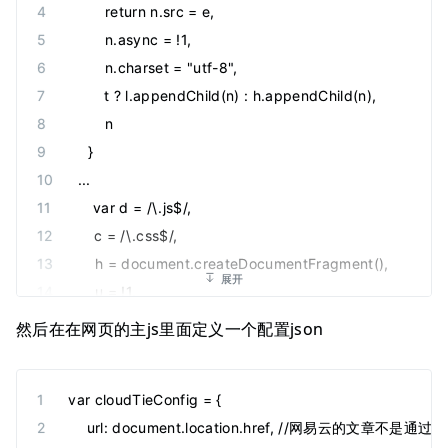
        return n.src = e,
        n.async = !1,
        n.charset = "utf-8",
        t ? l.appendChild(n) : h.appendChild(n),
        n
    }
...
    var d = /\.js$/,
    c = /\.css$/,
    h = document.createDocumentFragment(),
展开
    u = !1,
    l = document.head || document.getElementsByTag
然后在在网页的主js里面定义一个配置json
    window.yunManualLoad || window.yunModuleEnv
    e.Tie = e.Tie || {},
var cloudTieConfig = {
    e.Tie.loader = r
    url: document.location.href, //网易云的
};//这里的加载调用也删掉