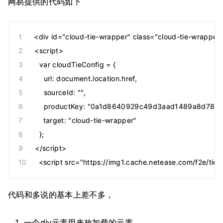
网易提供的代码如下
<div id="cloud-tie-wrapper" class="cloud-tie-wrapper
<script>
  var cloudTieConfig = {
    url: document.location.href, 
    sourceId: "",
    productKey: "0a1d8640929c49d3aad1489a8d785e
    target: "cloud-tie-wrapper"
  };
</script>
<script src="https://img1.cache.netease.com/f2e/tie/
代码和多说的基本上差不多，
一个div元素用来放加载的元素，