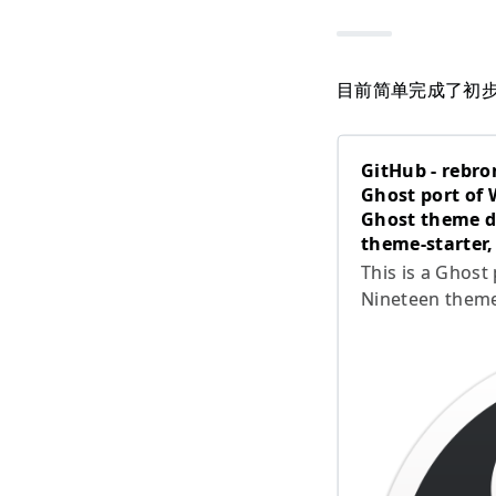
目前简单完成了初
GitHub - rebro
Ghost port of
Ghost theme d
theme-starter,
This is a Ghos
Nineteen theme
uses Ghost-them
tool. - GitHub