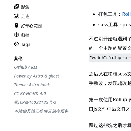
影集
打包工具：
Rol
足迹
sass工具：pos
好奇心花园
归档
不过刚开始就遇到了
Tags
的一个主题的配置
"watch": "rollup -
其他
Github
/
Rss
之后又在移植scss
Power by
Astro
&
ghost
手动改，发现越改
Theme:
Astro-book
CC BY-NC-ND 4.0
第一次使用Rollu
蜀ICP备16022135号-2
口js文件中后文件
本站由又拍云提供云储存服务
踩过这些坑之后才