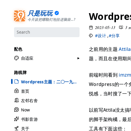
只是玩玩
Wordp
今天该把哪颗灯泡扭进脑袋...?
2023-05-13
3 
#设计
,
#分享
之前用的主题
Attila
配色
题，而且在使用期间
自适应
月牙白
路线牌
前端时间看到
imzm
极夜黑
Wordpress主题：二〇一九，Ghost版
Wordpress
雅余黄
首页
悦感，当时搜了一下
昱行粉
左邻右舍
她的蓝
以前写Attila
Now
莫比乌斯
的脚手架枸橘，最
书影音游
香草绿
工具有下面这些：
自适应
关于