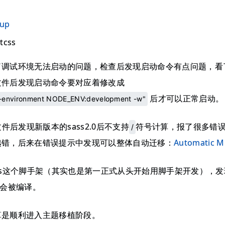
lup
tcss
调试环境无法启动的问题，检查后发现启动命令有点问题，看了 @ro
文件后发现启动命令要对应着修改成
后才可以正常启动。
c --environment NODE_ENV:development -w"
文件后发现新版本的sass2.0后不支持
符号计算，报了很多错
/
越错，后来在错误提示中发现可以整体自动迁移：
Automatic M
p.js这个脚手架（其实也是第一正式从头开始用脚手架开发），发
才会被编译。
算是顺利进入主题移植阶段。