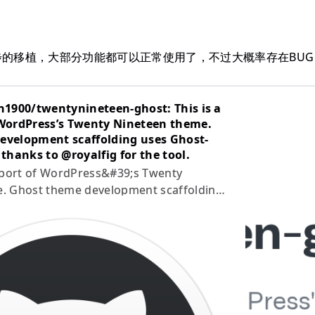
步的移植，大部分功能都可以正常使用了，不过大概率存在BU
n1900/twentynineteen-ghost: This is a
 WordPress’s Twenty Nineteen theme.
evelopment scaffolding uses Ghost-
 thanks to @royalfig for the tool.
t port of WordPress&#39;s Twenty
. Ghost theme development scaffolding
e-starter, thanks to @royalfig for the
 - rebron1900/twentynineteen-g…