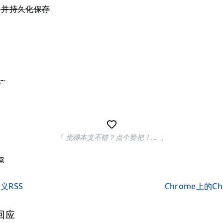
，并持久化保存
~
「 觉得本文不错？点个赞把！... 」
义RSS
Chrome上的C
回应