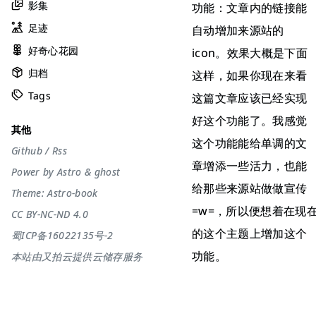
影集
功能：文章内的链接能
足迹
自动增加来源站的
好奇心花园
icon。效果大概是下面
归档
这样，如果你现在来看
Tags
这篇文章应该已经实现
好这个功能了。我感觉
其他
这个功能能给单调的文
Github
/
Rss
章增添一些活力，也能
Power by
Astro
&
ghost
给那些来源站做做宣传
Theme:
Astro-book
=w=，所以便想着在现
CC BY-NC-ND 4.0
的这个主题上增加这个
蜀ICP备16022135号-2
功能。
本站由又拍云提供云储存服务