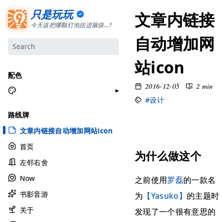
只是玩玩
文章内链接
今天该把哪颗灯泡扭进脑袋...?
自动增加网
站icon
配色
2016-12-05
2 min
#设计
月牙白
路线牌
极夜黑
文章内链接自动增加网站icon
雅余黄
首页
昱行粉
为什么做这个
左邻右舍
她的蓝
Now
之前使用
罗磊
的一款名
莫比乌斯
书影音游
为
【Yasuko】
的主题时
香草绿
自适应
关于
发现了一个很有意思的