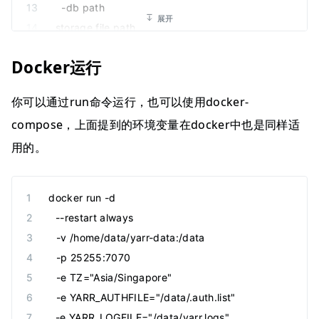
  -db path
展开
storage file path
数据库位置
Docker运行
  -key-file path
path to key file for https
你可以通过run命令运行，也可以使用docker-
证书文件
compose，上面提到的环境变量在docker中也是同样适
  -log-file path
用的。
path to log file to use instead of stdout
日志文件
  -open
docker
 run
 -d
open the server in browser
  --restart
 always
运行后自动打卡网页
  -v
 /home/data/yarr-data:/data
  -version
  -p
 25255:7070
print application version
  -e
 TZ=
"
Asia/Singapore
"
版本信息
  -e
 YARR_AUTHFILE=
"
/data/.auth.list
"
  -e
 YARR_LOGFILE=
"
/data/yarr.logs
"