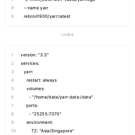
The environmental variables, if present, will be used 
  --name
 yarr
the default values for the params above:
  rebron1900/yarr:latest
当然，你也可以设置环境变量完成这件事，可以用的变量
YARR_ADDR, YARR_BASE, YARR_AUTHFILE, YARR_CERT
run命令
version
:
 "
3.3
"
services
:
  yarr
:
    restart
:
 always
    volumes
:
      -
 "
/home/data/yarr-data:/data
"
    ports
:
      -
 "
25255:7070
"
    environment
:
      TZ
:
 "
Asia/Singapore
"