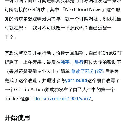
一键订阅，而且订阅逻辑其实就是向目标网址发起一条带
订阅链接的Get请求，其中 「Nextcloud News」这个服
务的请求参数逻辑最为简单，就一个订阅网址，所以我当
时就在想：「我可不可以改一下源代码？自己适配一
下？」
有想法就立刻开始行动，恰逢元旦假期，自己和ChatGPT
折腾了一上午无果，最后在
韩宇
、
昱行
两位大佬的帮助下
（果然还是要靠专业人士）简单
修改了部分代码
后最终
完成了这个改造，并通过参考
yarr-build
这个项目改写了
一个Github Action并成功发布了自己人生中的第一个
docker镜像：
docker/rebron1900/yarr/
。
开始使用