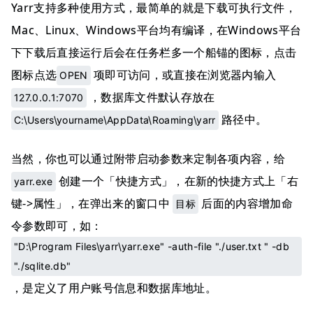
Yarr支持多种使用方式，最简单的就是下载可执行文件，
Mac、Linux、Windows平台均有编译，在Windows平台
下下载后直接运行后会在任务栏多一个船锚的图标，点击
图标点选
项即可访问，或直接在浏览器内输入
OPEN
，数据库文件默认存放在
127.0.0.1:7070
路径中。
C:\Users\yourname\AppData\Roaming\yarr
当然，你也可以通过附带启动参数来定制各项内容，给
创建一个「快捷方式」，在新的快捷方式上「右
yarr.exe
键->属性」，在弹出来的窗口中
后面的内容增加命
目标
令参数即可，如：
"D:\Program Files\yarr\yarr.exe" -auth-file "./user.txt " -db
"./sqlite.db"
，是定义了用户账号信息和数据库地址。