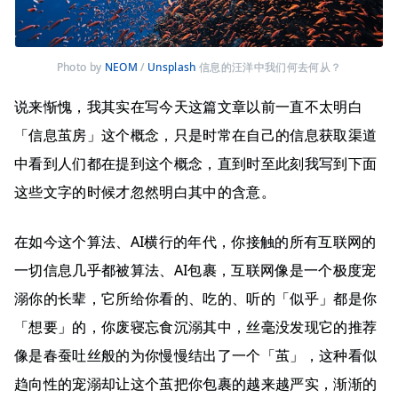
Photo by 
NEOM
 / 
Unsplash
信息的汪洋中我们何去何从？
说来惭愧，我其实在写今天这篇文章以前一直不太明白
「信息茧房」这个概念，只是时常在自己的信息获取渠道
中看到人们都在提到这个概念，直到时至此刻我写到下面
这些文字的时候才忽然明白其中的含意。
在如今这个算法、AI横行的年代，你接触的所有互联网的
一切信息几乎都被算法、AI包裹，互联网像是一个极度宠
溺你的长辈，它所给你看的、吃的、听的「似乎」都是你
「想要」的，你废寝忘食沉溺其中，丝毫没发现它的推荐
像是春蚕吐丝般的为你慢慢结出了一个「茧」，这种看似
趋向性的宠溺却让这个茧把你包裹的越来越严实，渐渐的