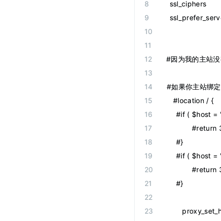
    ssl_ciphers    
    ssl_prefer_ser
 #因为我的主站没
 #如果你主站绑定
    #location / {
	#if ( $ho
   		#ret
   	#}
	#if ( $hos
   		#ret
   	#}
        proxy_se