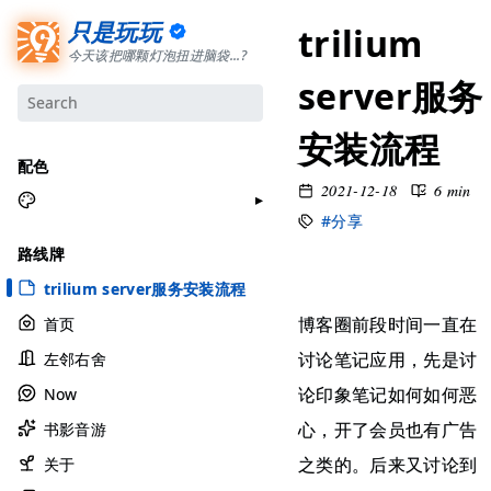
只是玩玩
trilium
今天该把哪颗灯泡扭进脑袋...?
server服务
安装流程
配色
2021-12-18
6 min
#分享
月牙白
路线牌
极夜黑
trilium server服务安装流程
雅余黄
博客圈前段时间一直在
首页
昱行粉
讨论笔记应用，先是讨
左邻右舍
她的蓝
论印象笔记如何如何恶
Now
莫比乌斯
心，开了会员也有广告
书影音游
香草绿
之类的。后来又讨论到
自适应
关于