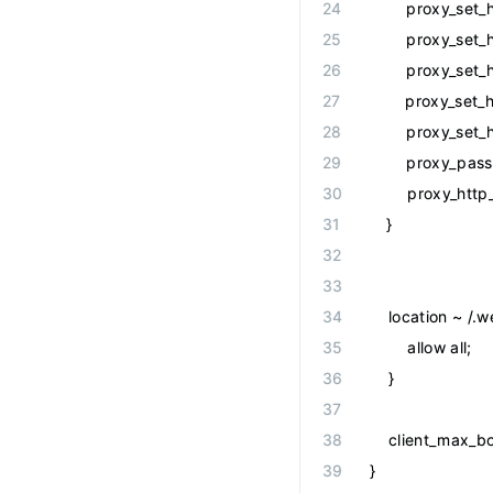
        proxy_se
        proxy_set
        proxy_se
        proxy_se
        proxy_se
        proxy_pas
        proxy_http
    }
    location ~ /.
        allow all;
    }
    client_max_
}