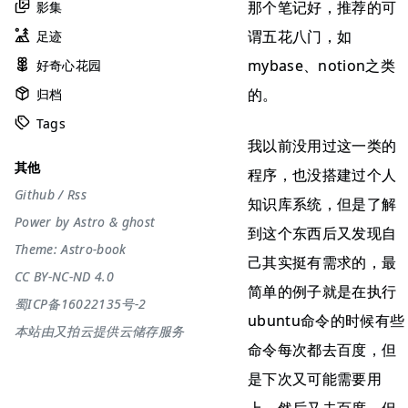
那个笔记好，推荐的可
影集
谓五花八门，如
足迹
mybase、notion之类
好奇心花园
的。
归档
Tags
我以前没用过这一类的
其他
程序，也没搭建过个人
Github
/
Rss
知识库系统，但是了解
Power by
Astro
&
ghost
到这个东西后又发现自
Theme:
Astro-book
己其实挺有需求的，最
CC BY-NC-ND 4.0
简单的例子就是在执行
蜀ICP备16022135号-2
ubuntu命令的时候有些
本站由又拍云提供云储存服务
命令每次都去百度，但
是下次又可能需要用