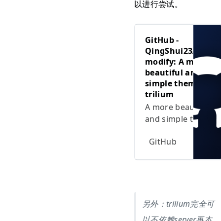
以进行尝试。
GitHub -
QingShui23/Allure
modify: A more
beautiful and
simple theme for
trilium
A more beautiful
and simple theme
for trilium.
GitHub
QingShui
Contribute to
QingShui23/Allure-
modify
development by
creating an
account on
另外：trilium完全可
GitHub.
以不依赖server再本