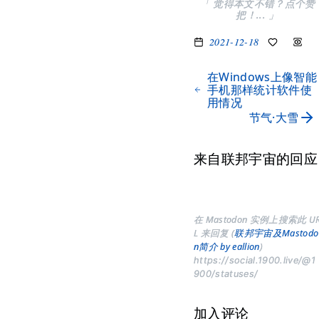
「 觉得本文不错？点个赞
把！... 」
2021-12-18
在Windows上像智能
手机那样统计软件使
用情况
节气·大雪
来自联邦宇宙的回应
在 Mastodon 实例上搜索此 U
L 来回复 (
联邦宇宙及Mastodo
n简介 by eallion
)
https://social.1900.live/@1
900/statuses/
加入评论