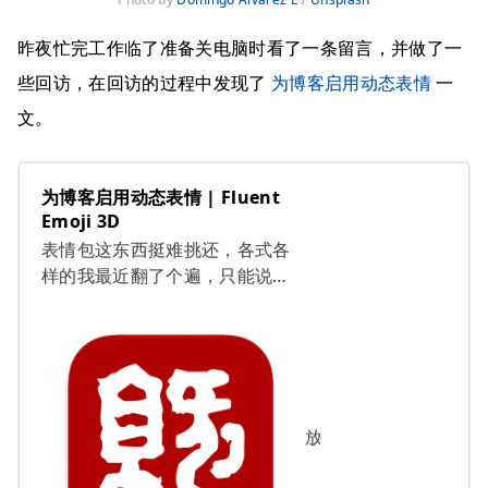
昨夜忙完工作临了准备关电脑时看了一条留言，并做了一
些回访，在回访的过程中发现了
为博客启用动态表情
一
文。
为博客启用动态表情 | Fluent
Emoji 3D
表情包这东西挺难挑还，各式各
样的我最近翻了个遍，只能说
Microsoft推的Fluent Emoji最
合我意，动态3D，简约和谐。但
它一个表情几个变体，总量直逼
2000+，我个小博客用属实牛鼎
烹鸡，高攀了昂。只得挑些常用
的整理汇总，现已适配
放养平凡
btwoa
Twikoo、Artalk、Waline、
Valine 介绍 引用站外链接