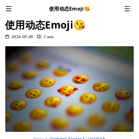
使用动态Emoji😘
使用动态Emoji😘
2024-05-08
3 min
Photo by 
Domingo Alvarez E
 / 
Unsplash