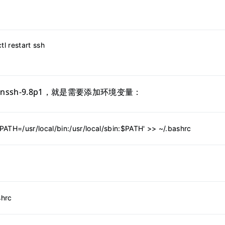
l restart ssh
nssh-9.8p1，就是需要添加环境变量：
PATH=/usr/local/bin:/usr/local/sbin:$PATH' >> ~/.bashrc
shrc