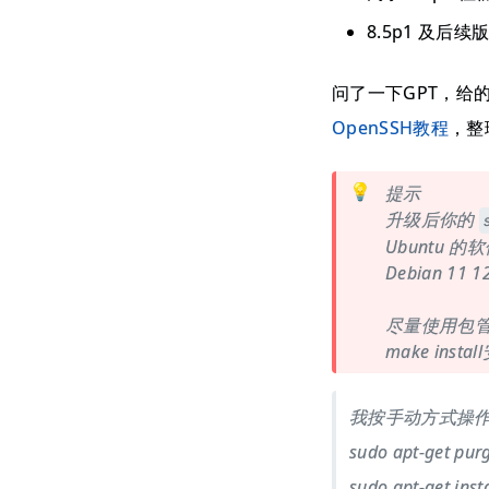
8.5p1 及后续
问了一下GPT，给
OpenSSH教程
，整
💡
提示
升级后你的
Ubuntu 
Debian 11
尽量使用包管理
make in
我按手动方式操作完
sudo apt-get pur
sudo apt-get inst