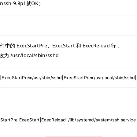
sh-9.8p1就OK）
文件中的 ExecStartPre、ExecStart 和 ExecReload 行，
改为 /usr/local/sbin/sshd
s|ExecStartPre=/usr/sbin/sshd|ExecStartPre=/usr/local/sbin/sshd
cStartPre|ExecStart|ExecReload' /lib/systemd/system/ssh.service