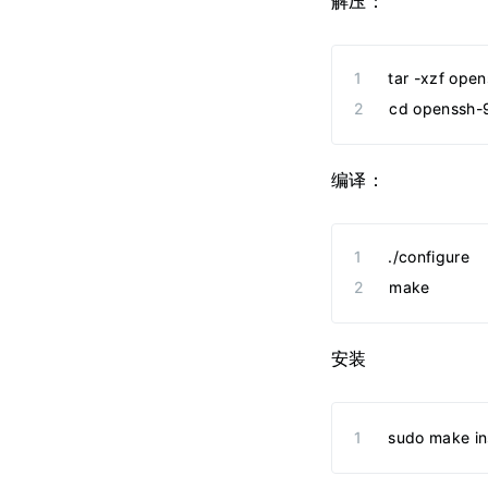
解压：
tar -xzf open
cd openssh-
编译：
./configure
make
安装
sudo make ins