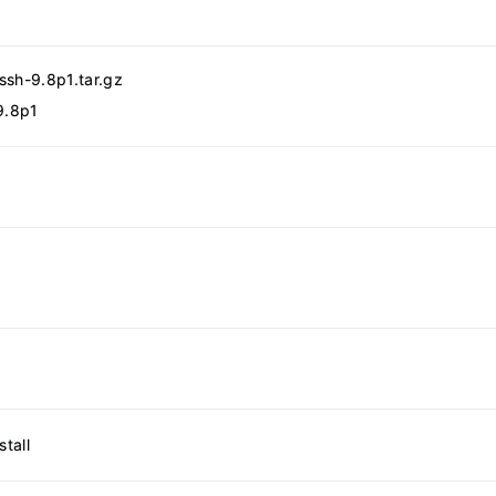
ssh-9.8p1.tar.gz
9.8p1
tall