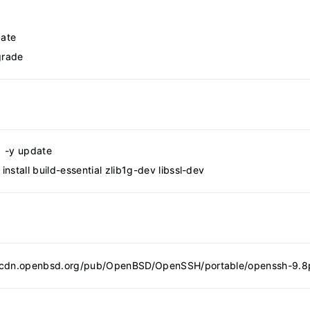
date
grade
  -y update
install build-essential zlib1g-dev libssl-dev
//cdn.openbsd.org/pub/OpenBSD/OpenSSH/portable/openssh-9.8p