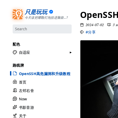
只是玩玩
OpenS
今天该把哪颗灯泡扭进脑袋...?
2024-07-02
3 
#分享
配色
自适应
月牙白
路线牌
极夜黑
OpenSSH高危漏洞和升级教程
雅余黄
首页
昱行粉
左邻右舍
她的蓝
Now
莫比乌斯
书影音游
香草绿
自适应
关于