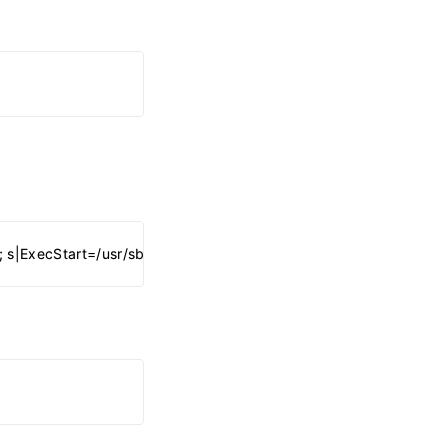
|; s|ExecStart=/usr/sbin/sshd|ExecStart=/usr/local/sbin/sshd|; s