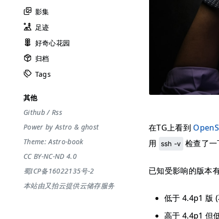
影集
足迹
好奇心花园
归档
Tags
其他
Github
/
Rss
在TG上看到
Ope
Power by
Astro
&
ghost
Theme:
Astro-book
用
检查了一
ssh -v
CC BY-NC-ND 4.0
已知受影响的版本
蜀ICP备16022135号-2
本站由又拍云提供云储存服务
低于 4.4p1 
高于 4.4p1 