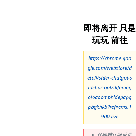
即将离开 只是
玩玩 前往
https://chrome.goo
gle.com/webstore/d
etail/sider-chatgpt-s
idebar-gpt/difoiogjj
ojoaoomphldepapg
pbgkhkb?ref=cms.1
900.live
仔细辨认网址是